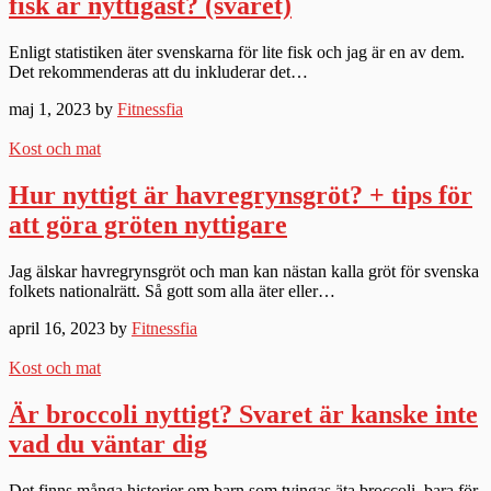
fisk är nyttigast? (svaret)
Enligt statistiken äter svenskarna för lite fisk och jag är en av dem.
Det rekommenderas att du inkluderar det…
maj 1, 2023 by
Fitnessfia
Kost och mat
Hur nyttigt är havregrynsgröt? + tips för
att göra gröten nyttigare
Jag älskar havregrynsgröt och man kan nästan kalla gröt för svenska
folkets nationalrätt. Så gott som alla äter eller…
april 16, 2023 by
Fitnessfia
Kost och mat
Är broccoli nyttigt? Svaret är kanske inte
vad du väntar dig
Det finns många historier om barn som tvingas äta broccoli, bara för