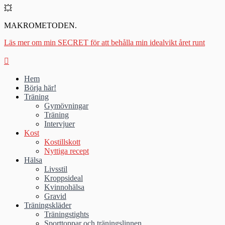
💥
MAKROMETODEN.
Läs mer om min SECRET för att behålla min idealvikt året runt
Hem
Börja här!
Träning
Gymövningar
Träning
Intervjuer
Kost
Kostillskott
Nyttiga recept
Hälsa
Livsstil
Kroppsideal
Kvinnohälsa
Gravid
Träningskläder
Träningstights
Sporttoppar och träningslinnen