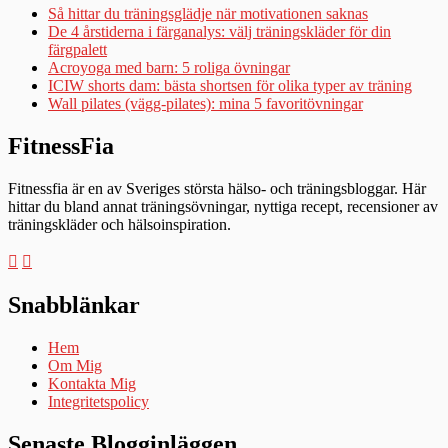
Så hittar du träningsglädje när motivationen saknas
De 4 årstiderna i färganalys: välj träningskläder för din
färgpalett
Acroyoga med barn: 5 roliga övningar
ICIW shorts dam: bästa shortsen för olika typer av träning
Wall pilates (vägg-pilates): mina 5 favoritövningar
FitnessFia
Fitnessfia är en av Sveriges största hälso- och träningsbloggar. Här
hittar du bland annat träningsövningar, nyttiga recept, recensioner av
träningskläder och hälsoinspiration.
Snabblänkar
Hem
Om Mig
Kontakta Mig
Integritetspolicy
Senaste Blogginläggen