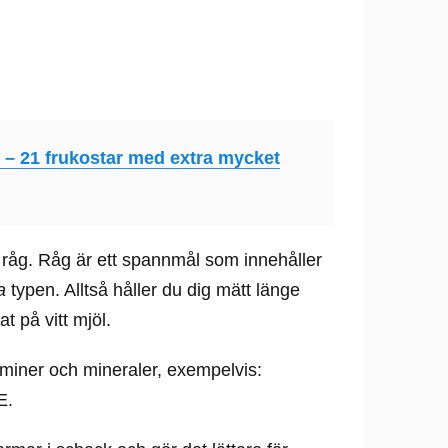
t – 21 frukostar med extra mycket
 råg. Råg är ett spannmål som innehåller
a
typen. Alltså håller du dig mätt länge
at på vitt mjöl.
aminer och mineraler, exempelvis:
E.