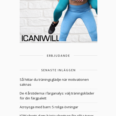
ERBJUDANDE
SENASTE INLÄGGEN
Så hittar du träningsglädje när motivationen
saknas
De 4 årstiderna i färganalys: välj träningskläder
för din färgpalett
Acroyoga med barn: 5 roliga övningar
ICIW shorts dam: bästa shortsen för olika typer