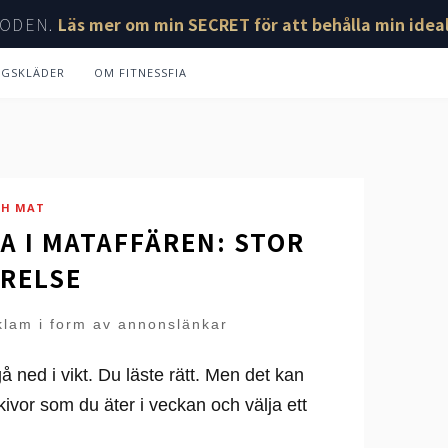
ODEN.
Läs mer om min SECRET för att behålla min ideal
NGSKLÄDER
OM FITNESSFIA
CH MAT
A I MATAFFÄREN: STOR
RELSE
klam i form av annonslänkar
å ned i vikt. Du läste rätt. Men det kan
kivor som du äter i veckan och välja ett