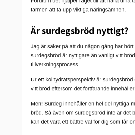
Förutom det hjälper råget till att hålla dina 
tarmen att ta upp viktiga näringsämnen.
Är surdegsbröd nyttigt?
Jag är säker på att du någon gång har hört 
surdegsbröd är nyttigare än vanligt vitt brö
tillverkningsprocess.
Ur ett kolhydratsperspektiv är surdegsbröd 
vitt bröd eftersom det fortfarande innehåller 
Men! Surdeg innehåller en hel del nyttiga m
bröd. Så även om surdegsbröd inte är det bäs
kan det vara ett bättre val för dig som får o