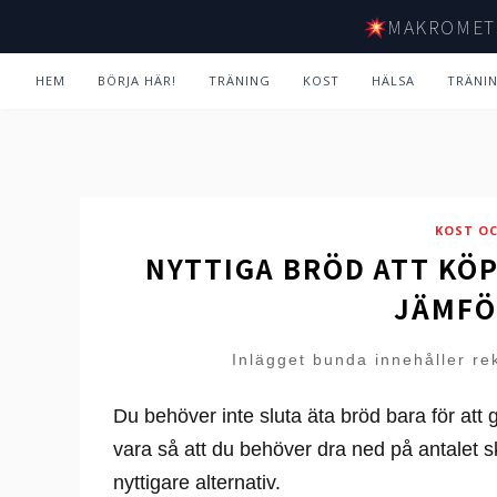
MAKROMET
HEM
BÖRJA HÄR!
TRÄNING
KOST
HÄLSA
TRÄNI
KOST O
NYTTIGA BRÖD ATT KÖP
JÄMFÖ
Inlägget bunda innehåller re
Du behöver inte sluta äta bröd bara för att g
vara så att du behöver dra ned på antalet s
nyttigare alternativ.