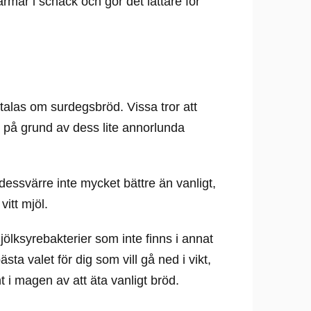
tarmar i schack och gör det lättare för
talas om surdegsbröd. Vissa tror att
d på grund av dess lite annorlunda
dessvärre inte mycket bättre än vanligt,
vitt mjöl.
jölksyrebakterier som inte finns i annat
ta valet för dig som vill gå ned i vikt,
nt i magen av att äta vanligt bröd.