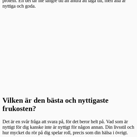
protein. En del tar lite längre tid än andra att laga till, men alla är
nyttiga och goda.
Vilken är den bästa och nyttigaste
frukosten?
Det är en svår fråga att svara på, för det beror helt på. Vad som är
nyttigt för dig kanske inte är nyttigt för någon annan. Din livsstil och
hur mycket du rör på dig spelar roll, precis som din hälsa i övrigt.