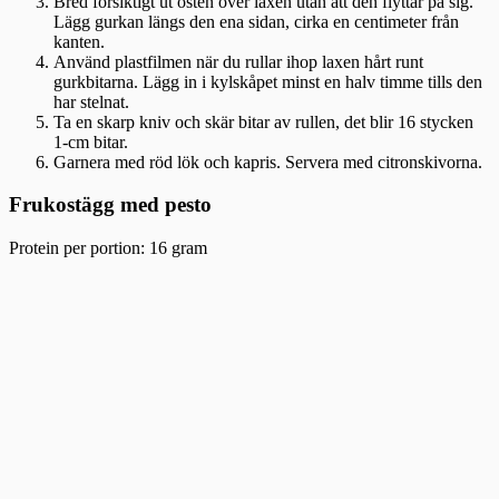
Bred försiktigt ut osten över laxen utan att den flyttar på sig.
Lägg gurkan längs den ena sidan, cirka en centimeter från
kanten.
Använd plastfilmen när du rullar ihop laxen hårt runt
gurkbitarna. Lägg in i kylskåpet minst en halv timme tills den
har stelnat.
Ta en skarp kniv och skär bitar av rullen, det blir 16 stycken
1-cm bitar.
Garnera med röd lök och kapris. Servera med citronskivorna.
Frukostägg med pesto
Protein per portion: 16 gram