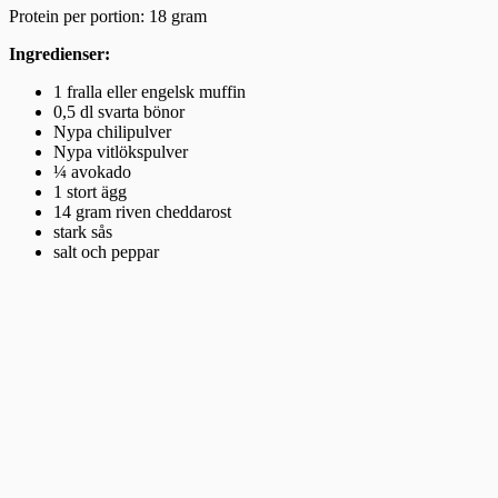
Protein per portion: 18 gram
Ingredienser:
1 fralla eller engelsk muffin
0,5 dl svarta bönor
Nypa chilipulver
Nypa vitlökspulver
¼ avokado
1 stort ägg
14 gram riven cheddarost
stark sås
salt och peppar