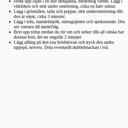
Hetta upp oljan i en stor stekpanna, medelhög värme. Lägg i
vitklöken och stek under omrörning, cirka en halv minut.
Lägg i grönkålen, salta och peppar, stek underomrörning tills
den är mjuk, cirka 3 minuter.
Lägg i tofu, mandelmjölk, näringsjästen och spiskummin. Dra
ner värmen till medel/låg.
Bryt upp tofun medan du rör om och steker tills all vätska har
dunstat bort, det tar ungefär 2 minuter
Lägg allting på den ena brödskivan och tryck den andra
uppepå, servera. Dela eventuellt dubbelmackan i två.