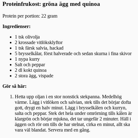
Proteinfrukost: gröna ägg med quinoa
Protein per portion: 22 gram
Ingredienser:
1 tsk olivolja
2 krossade vitlöksklyftor
1 tsk färsk salvia, hackad
5 brysselkålar, först halverade och sedan skurna i fina skivor
1 nypa kurry
Salt och peppar
2 dl kokt quinoa
2 stora ägg, vispade
Gör så här:
Hetta upp oljan i en stor nonstick stekpanna. Medelhög
värme. Lägg i vitlöken och salvian, stek tills det börjar dofta
gott, drygt en halv minut. Lägg i brysselkålen och kurryn,
salta och peppar. Stek det hela under omrörning tills kålen är
klargrön och börjar mjukna, det tar ungefär 2 minuter. Häll i
äggen och rör om tills de har stelnat, cirka en minut, allt ska
vara väl blandat. Servera med en gång.