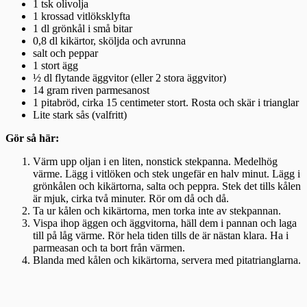
1 tsk olivolja
1 krossad vitlöksklyfta
1 dl grönkål i små bitar
0,8 dl kikärtor, sköljda och avrunna
salt och peppar
1 stort ägg
½ dl flytande äggvitor (eller 2 stora äggvitor)
14 gram riven parmesanost
1 pitabröd, cirka 15 centimeter stort. Rosta och skär i trianglar
Lite stark sås (valfritt)
Gör så här:
Värm upp oljan i en liten, nonstick stekpanna. Medelhög
värme. Lägg i vitlöken och stek ungefär en halv minut. Lägg i
grönkålen och kikärtorna, salta och peppra. Stek det tills kålen
är mjuk, cirka två minuter. Rör om då och då.
Ta ur kålen och kikärtorna, men torka inte av stekpannan.
Vispa ihop äggen och äggvitorna, häll dem i pannan och laga
till på låg värme. Rör hela tiden tills de är nästan klara. Ha i
parmeasan och ta bort från värmen.
Blanda med kålen och kikärtorna, servera med pitatrianglarna.