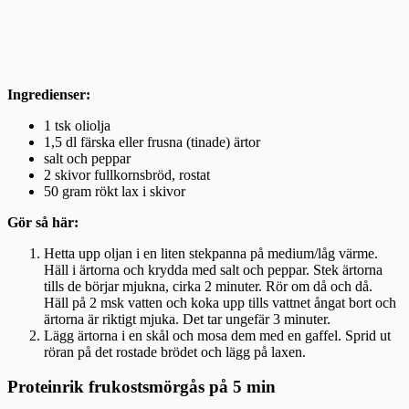
Ingredienser:
1 tsk oliolja
1,5 dl färska eller frusna (tinade) ärtor
salt och peppar
2 skivor fullkornsbröd, rostat
50 gram rökt lax i skivor
Gör så här:
Hetta upp oljan i en liten stekpanna på medium/låg värme.
Häll i ärtorna och krydda med salt och peppar. Stek ärtorna
tills de börjar mjukna, cirka 2 minuter. Rör om då och då.
Häll på 2 msk vatten och koka upp tills vattnet ångat bort och
ärtorna är riktigt mjuka. Det tar ungefär 3 minuter.
Lägg ärtorna i en skål och mosa dem med en gaffel. Sprid ut
röran på det rostade brödet och lägg på laxen.
Proteinrik frukostsmörgås på 5 min