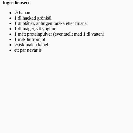
Ingredienser:
½ banan
1 dl hackad grönkål
1 dl blåbär, antingen färska eller frusna
1 dl mager, vit yoghurt
1 mått proteinpulver (eventuellt med 1 dl vatten)
1 msk linfrömjöl
½ tsk malen kanel
ett par nävar is