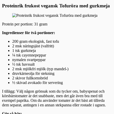
Proteinrik frukost vegansk Tofuröra med gurkmeja
Protein per portion: 31 gram
Ingredienser för två portioner:
200 gram ekologisk, fast tofu
2 msk näringsjäst (valfritt)
1 tsk gurkmeja
¼ tsk cayennepeppar
nymalen svartpeppar
½ tsk havssalt
2 msk mjölkfri mjölk (typ mandel-)
druvkärneolja för stekning
2 skivor fullkornsbröd
½ skivad avokado för servering
I tillägg: Välj någon grönsak som du tycker om, babyspenat och
körsbärstomater är det snabbaste, men det går även bra med till
exempel paprika. Om du använder tomater är det bäst att tillreda
dem separat, antingen i en annan stekpanna eller rostade i ugnen.
Gör så här: