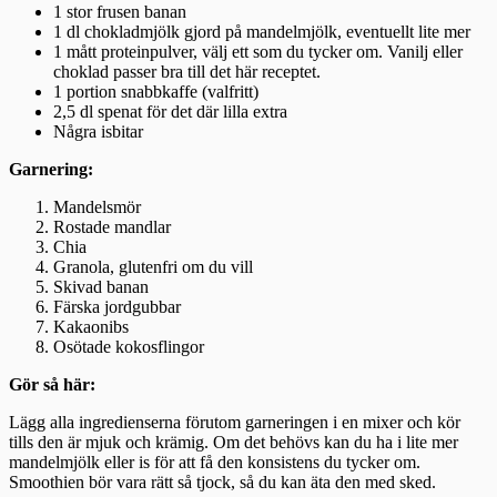
1 stor frusen banan
1 dl chokladmjölk gjord på mandelmjölk, eventuellt lite mer
1 mått proteinpulver, välj ett som du tycker om. Vanilj eller
choklad passer bra till det här receptet.
1 portion snabbkaffe (valfritt)
2,5 dl spenat för det där lilla extra
Några isbitar
Garnering:
Mandelsmör
Rostade mandlar
Chia
Granola, glutenfri om du vill
Skivad banan
Färska jordgubbar
Kakaonibs
Osötade kokosflingor
Gör så här:
Lägg alla ingredienserna förutom garneringen i en mixer och kör
tills den är mjuk och krämig. Om det behövs kan du ha i lite mer
mandelmjölk eller is för att få den konsistens du tycker om.
Smoothien bör vara rätt så tjock, så du kan äta den med sked.