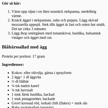
Gör så här:
Värm upp oljan i en liten nonstick stekpanna, medelhög
värme.
Knäck ägget i stekpannan, salta och peppra. Lägg skivad
mozzarella uppepå. Stek tills ägget är fast och osten har smält.
Det tar cirka 3 minuter.
Lägg ihop smörgåsen med tomatskivor, basilika, balsamisk
vinäger och ägget med ost.
Blåbärssallad med ägg
Protein per portion: 17 gram
Ingredienser:
Kokos- eller olivolja, gärna i sprayform
2 ägg+ 1 dl äggvita
½ dl blåbär
¼ tsk malen kanel
¼ tsk havssalt
1 msk färsk basilika, hackad
1 msk pistagenötter, hackade
Grovt krossad röd, torkad chili (flakes) + stark sås
Baby rocketsallad (arugula)