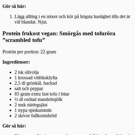
Gör så här:
Lägg allting i en mixer och kör på högsta hastighet tills det är
väl blandat. Njut.
Protein frukost vegan: Smörgås med tofuröra
”scrambled tofu”
Protein per portion: 22 gram
Ingredienser:
2 tsk olivolja
1 krossad vitlöksklyfta
2,5 dl grönkål, hackad
salt och peppar
85 gram extra fast tofu i bitar
½ dl osötad mandelmjölk
2 msk näringsjäst
1 nypa spiskummin
2 skivor fullkornsbröd
Gör så här: