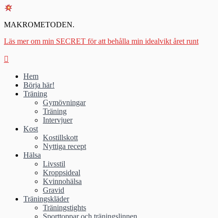
MAKROMETODEN.
Läs mer om min SECRET för att behålla min idealvikt året runt
Hem
Börja här!
Träning
Gymövningar
Träning
Intervjuer
Kost
Kostillskott
Nyttiga recept
Hälsa
Livsstil
Kroppsideal
Kvinnohälsa
Gravid
Träningskläder
Träningstights
Sporttoppar och träningslinnen