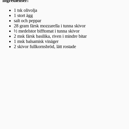
Ingredienser:
1 tsk olivolja
1 stort ägg
salt och peppar
28 gram färsk mozzarella i tunna skivor
½ medelstor bifftomat i tunna skivor
2 msk färsk basilika, riven i mindre bitar
1 msk balsamisk vinäger
2 skivor fullkornsbröd, lätt rostade