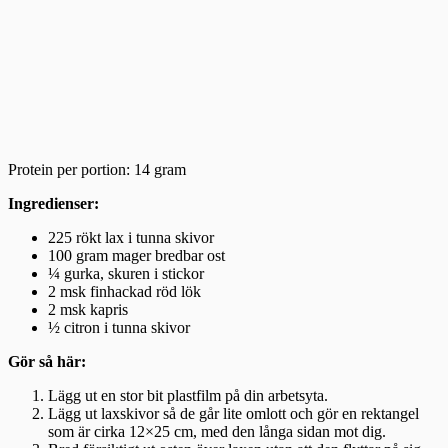
Protein per portion: 14 gram
Ingredienser:
225 rökt lax i tunna skivor
100 gram mager bredbar ost
¼ gurka, skuren i stickor
2 msk finhackad röd lök
2 msk kapris
½ citron i tunna skivor
Gör så här:
Lägg ut en stor bit plastfilm på din arbetsyta.
Lägg ut laxskivor så de går lite omlott och gör en rektangel
som är cirka 12×25 cm, med den långa sidan mot dig.