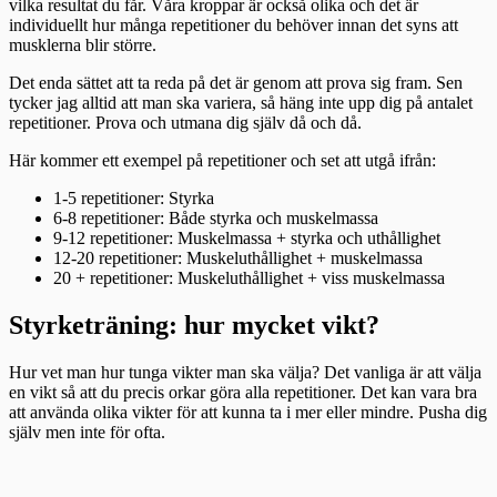
vilka resultat du får. Våra kroppar är också olika och det är
individuellt hur många repetitioner du behöver innan det syns att
musklerna blir större.
Det enda sättet att ta reda på det är genom att prova sig fram. Sen
tycker jag alltid att man ska variera, så häng inte upp dig på antalet
repetitioner. Prova och utmana dig själv då och då.
Här kommer ett exempel på repetitioner och set att utgå ifrån:
1-5 repetitioner: Styrka
6-8 repetitioner: Både styrka och muskelmassa
9-12 repetitioner: Muskelmassa + styrka och uthållighet
12-20 repetitioner: Muskeluthållighet + muskelmassa
20 + repetitioner: Muskeluthållighet + viss muskelmassa
Styrketräning: hur mycket vikt?
Hur vet man hur tunga vikter man ska välja? Det vanliga är att välja
en vikt så att du precis orkar göra alla repetitioner. Det kan vara bra
att använda olika vikter för att kunna ta i mer eller mindre. Pusha dig
själv men inte för ofta.