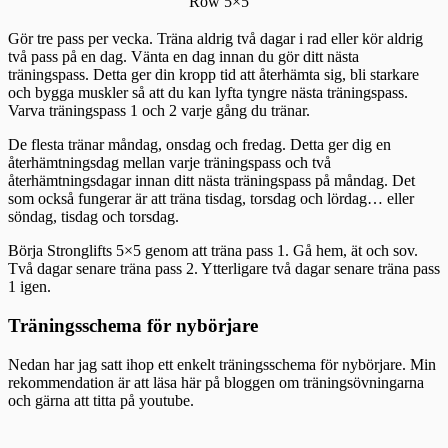
Row 5×5
Gör tre pass per vecka. Träna aldrig två dagar i rad eller kör aldrig
två pass på en dag. Vänta en dag innan du gör ditt nästa
träningspass. Detta ger din kropp tid att återhämta sig, bli starkare
och bygga muskler så att du kan lyfta tyngre nästa träningspass.
Varva träningspass 1 och 2 varje gång du tränar.
De flesta tränar måndag, onsdag och fredag. Detta ger dig en
återhämtningsdag mellan varje träningspass och två
återhämtningsdagar innan ditt nästa träningspass på måndag. Det
som också fungerar är att träna tisdag, torsdag och lördag… eller
söndag, tisdag och torsdag.
Börja Stronglifts 5×5 genom att träna pass 1. Gå hem, ät och sov.
Två dagar senare träna pass 2. Ytterligare två dagar senare träna pass
1 igen.
Träningsschema för nybörjare
Nedan har jag satt ihop ett enkelt träningsschema för nybörjare. Min
rekommendation är att läsa här på bloggen om träningsövningarna
och gärna att titta på youtube.