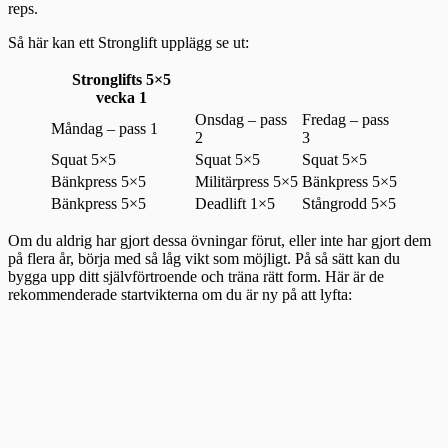
reps.
Så här kan ett Stronglift upplägg se ut:
Stronglifts 5×5
vecka 1
Onsdag – pass
Fredag – pass
Måndag – pass 1
2
3
Squat 5×5
Squat 5×5
Squat 5×5
Bänkpress 5×5
Militärpress 5×5
Bänkpress 5×5
Bänkpress 5×5
Deadlift 1×5
Stångrodd 5×5
Om du aldrig har gjort dessa övningar förut, eller inte har gjort dem
på flera år, börja med så låg vikt som möjligt. På så sätt kan du
bygga upp ditt självförtroende och träna rätt form. Här är de
rekommenderade startvikterna om du är ny på att lyfta: