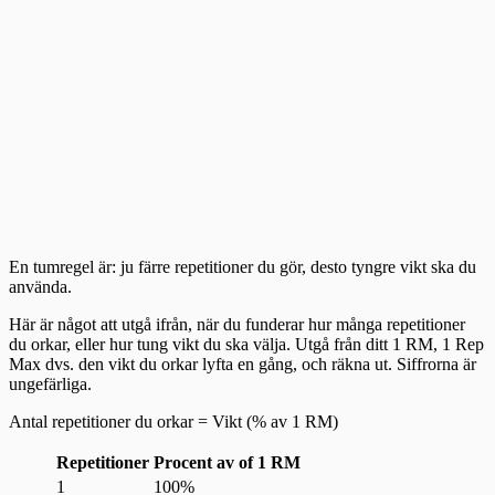
En tumregel är: ju färre repetitioner du gör, desto tyngre vikt ska du
använda.
Här är något att utgå ifrån, när du funderar hur många repetitioner
du orkar, eller hur tung vikt du ska välja. Utgå från ditt 1 RM, 1 Rep
Max dvs. den vikt du orkar lyfta en gång, och räkna ut. Siffrorna är
ungefärliga.
Antal repetitioner du orkar = Vikt (% av 1 RM)
Repetitioner
Procent av of 1 RM
1
100%