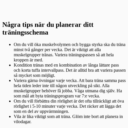
Några tips när du planerar ditt
träningsschema
Om du vill öka muskelvolymen och bygga styrka ska du träna
minst två gånger per vecka. Det är viktigt att alla
muskelgrupper tränas. Variera träningspassen så att hela
kroppen är med.
Kondition tränas med en kombination av långa lättare pass
och korta tuffa intervallpass. Det är alltid bra att variera passen
så mycket som möjligt.
Variera gärna övningar varje vecka. Att bara träna samma pass
hela tiden leder inte till någon utveckling på sikt. Alla
muskelgrupper behöver få jobba. Våga utmana dig själv. Ha
som mål att byta träningsprogram var 7:e vecka.
Om du vill förbättra din rörlighet är det ofta tillräckligt att öva
rörlighet i 5-10 minuter varje vecka. Det räcker att lägga det
som en del av uppvärmningen.
Vila är lika viktigt som att träna. Glöm inte bort att planera in
vilodagar.