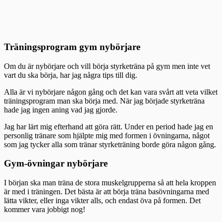
Träningsprogram gym nybörjare
Om du är nybörjare och vill börja styrketräna på gym men inte vet
vart du ska börja, har jag några tips till dig.
Alla är vi nybörjare någon gång och det kan vara svårt att veta vilket
träningsprogram man ska börja med. När jag började styrketräna
hade jag ingen aning vad jag gjorde.
Jag har lärt mig efterhand att göra rätt. Under en period hade jag en
personlig tränare som hjälpte mig med formen i övningarna, något
som jag tycker alla som tränar styrketräning borde göra någon gång.
Gym-övningar nybörjare
I början ska man träna de stora muskelgrupperna så att hela kroppen
är med i träningen. Det bästa är att börja träna basövningarna med
lätta vikter, eller inga vikter alls, och endast öva på formen. Det
kommer vara jobbigt nog!