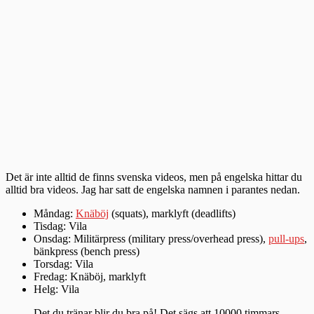
Det är inte alltid de finns svenska videos, men på engelska hittar du
alltid bra videos. Jag har satt de engelska namnen i parantes nedan.
Måndag:
Knäböj
(squats), marklyft (deadlifts)
Tisdag: Vila
Onsdag: Militärpress (military press/overhead press),
pull-ups
,
bänkpress (bench press)
Torsdag: Vila
Fredag: Knäböj, marklyft
Helg: Vila
Det du tränar blir du bra på! Det sägs att 10000 timmars