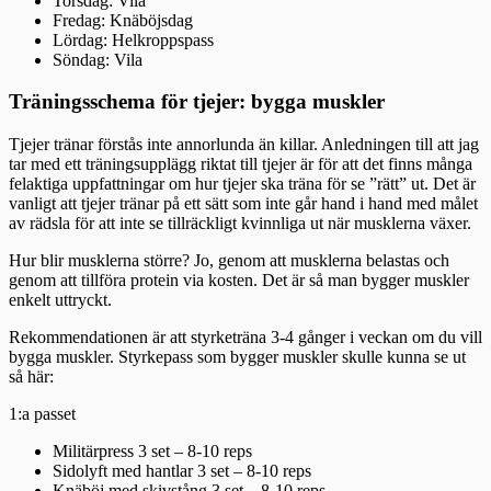
Torsdag: Vila
Fredag: Knäböjsdag
Lördag: Helkroppspass
Söndag: Vila
Träningsschema för tjejer: bygga muskler
Tjejer tränar förstås inte annorlunda än killar. Anledningen till att jag
tar med ett träningsupplägg riktat till tjejer är för att det finns många
felaktiga uppfattningar om hur tjejer ska träna för se ”rätt” ut. Det är
vanligt att tjejer tränar på ett sätt som inte går hand i hand med målet
av rädsla för att inte se tillräckligt kvinnliga ut när musklerna växer.
Hur blir musklerna större? Jo, genom att musklerna belastas och
genom att tillföra protein via kosten. Det är så man bygger muskler
enkelt uttryckt.
Rekommendationen är att styrketräna 3-4 gånger i veckan om du vill
bygga muskler. Styrkepass som bygger muskler skulle kunna se ut
så här:
1:a passet
Militärpress 3 set – 8-10 reps
Sidolyft med hantlar 3 set – 8-10 reps
Knäböj med skivstång 3 set – 8-10 reps