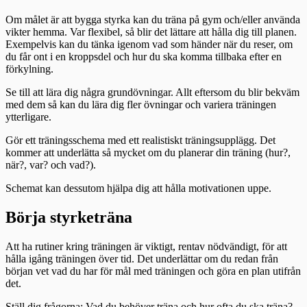
Om målet är att bygga styrka kan du träna på gym och/eller använda
vikter hemma. Var flexibel, så blir det lättare att hålla dig till planen.
Exempelvis kan du tänka igenom vad som händer när du reser, om
du får ont i en kroppsdel och hur du ska komma tillbaka efter en
förkylning.
Se till att lära dig några grundövningar. Allt eftersom du blir bekväm
med dem så kan du lära dig fler övningar och variera träningen
ytterligare.
Gör ett träningsschema med ett realistiskt träningsupplägg. Det
kommer att underlätta så mycket om du planerar din träning (hur?,
när?, var? och vad?).
Schemat kan dessutom hjälpa dig att hålla motivationen uppe.
Börja styrketräna
Att ha rutiner kring träningen är viktigt, rentav nödvändigt, för att
hålla igång träningen över tid. Det underlättar om du redan från
början vet vad du har för mål med träningen och göra en plan utifrån
det.
Ställ dig frågorna: Vad du behöver träna och hur ofta du ska träna?