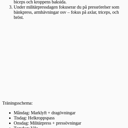
biceps och kroppens baksida.
Under militärpressdagen fokuserar du på pressrörelser som
bänkpress, armhävningar osv – fokus på axlar, triceps, och
bröst.
Träningsschema:
Måndag: Marklyft + dragövningar
Tisdag: Helkroppspass
Onsdag: Militärpress + pressövningar