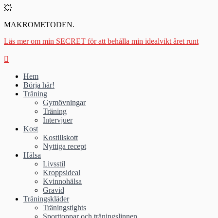
💥
MAKROMETODEN.
Läs mer om min SECRET för att behålla min idealvikt året runt
Hem
Börja här!
Träning
Gymövningar
Träning
Intervjuer
Kost
Kostillskott
Nyttiga recept
Hälsa
Livsstil
Kroppsideal
Kvinnohälsa
Gravid
Träningskläder
Träningstights
Sporttoppar och träningslinnen