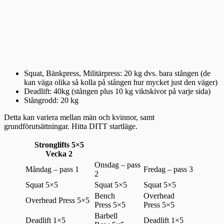
Squat, Bänkpress, Militärpress: 20 kg dvs. bara stången (de
kan väga olika så kolla på stången hur mycket just den väger)
Deadlift: 40kg (stången plus 10 kg viktskivor på varje sida)
Stångrodd: 20 kg
Detta kan variera mellan män och kvinnor, samt
grundförutsättningar. Hitta DITT startläge.
Stronglifts 5×5
Vecka 2
Onsdag – pass
Måndag – pass 1
Fredag – pass 3
2
Squat 5×5
Squat 5×5
Squat 5×5
Bench
Overhead
Overhead Press 5×5
Press 5×5
Press 5×5
Barbell
Deadlift 1×5
Deadlift 1×5