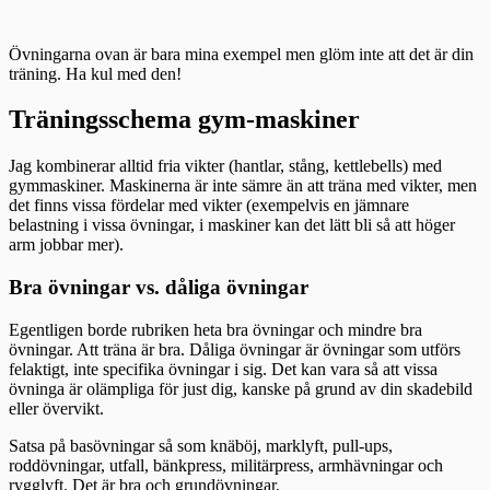
Övningarna ovan är bara mina exempel men glöm inte att det är din
träning. Ha kul med den!
Träningsschema gym-maskiner
Jag kombinerar alltid fria vikter (hantlar, stång, kettlebells) med
gymmaskiner. Maskinerna är inte sämre än att träna med vikter, men
det finns vissa fördelar med vikter (exempelvis en jämnare
belastning i vissa övningar, i maskiner kan det lätt bli så att höger
arm jobbar mer).
Bra övningar vs. dåliga övningar
Egentligen borde rubriken heta bra övningar och mindre bra
övningar. Att träna är bra. Dåliga övningar är övningar som utförs
felaktigt, inte specifika övningar i sig. Det kan vara så att vissa
övninga är olämpliga för just dig, kanske på grund av din skadebild
eller övervikt.
Satsa på basövningar så som knäböj, marklyft, pull-ups,
roddövningar, utfall, bänkpress, militärpress, armhävningar och
rygglyft. Det är bra och grundövningar.