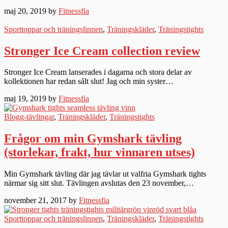
maj 20, 2019 by
Fitnessfia
Sporttoppar och träningslinnen
,
Träningskläder
,
Träningstights
Stronger Ice Cream collection review
Stronger Ice Cream lanserades i dagarna och stora delar av
kollektionen har redan sålt slut! Jag och min syster…
maj 19, 2019 by
Fitnessfia
Blogg-tävlingar
,
Träningskläder
,
Träningstights
Frågor om min Gymshark tävling
(storlekar, frakt, hur vinnaren utses)
Min Gymshark tävling där jag tävlar ut valfria Gymshark tights
närmar sig sitt slut. Tävlingen avslutas den 23 november,…
november 21, 2017 by
Fitnessfia
Sporttoppar och träningslinnen
,
Träningskläder
,
Träningstights