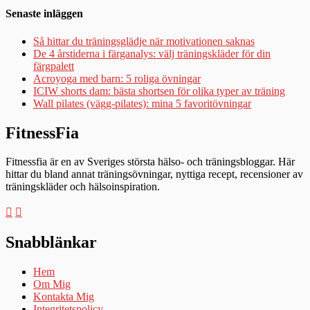
Senaste inläggen
Så hittar du träningsglädje när motivationen saknas
De 4 årstiderna i färganalys: välj träningskläder för din
färgpalett
Acroyoga med barn: 5 roliga övningar
ICIW shorts dam: bästa shortsen för olika typer av träning
Wall pilates (vägg-pilates): mina 5 favoritövningar
FitnessFia
Fitnessfia är en av Sveriges största hälso- och träningsbloggar. Här
hittar du bland annat träningsövningar, nyttiga recept, recensioner av
träningskläder och hälsoinspiration.
Snabblänkar
Hem
Om Mig
Kontakta Mig
Integritetspolicy