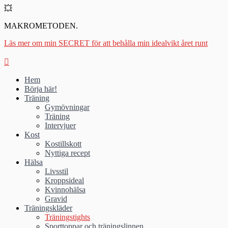
💥
MAKROMETODEN.
Läs mer om min SECRET för att behålla min idealvikt året runt
Hem
Börja här!
Träning
Gymövningar
Träning
Intervjuer
Kost
Kostillskott
Nyttiga recept
Hälsa
Livsstil
Kroppsideal
Kvinnohälsa
Gravid
Träningskläder
Träningstights
Sporttoppar och träningslinnen