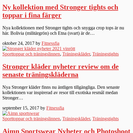
Ny kollektion med Stronger tights och
toppar i fina färger
Nya kollektionen med Stronger tights och snygga crop tops är nu
här. Bolivia (militärgrön) och Etna (svart) är de…
oktober 24, 2017 by
Fitnessfia
Sporttoppar och träningslinnen
,
Träningskläder
,
Träningstights
Stronger kläder nyheter review om de
senaste träningskläderna
Nya Stronger kläder finns nu äntligen tillgängliga. Den senaste
kollektionen var inspirerad av resor till exotiska resmål medan
Stronger…
september 15, 2017 by
Fitnessfia
Sporttoppar och träningslinnen
,
Träningskläder
,
Träningstights
Aimn Sportswear Nyheter och Photoshoot