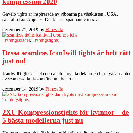
kompression 2020
Gavelo tights är inspirerade av vibbarna på västkusten i USA,
särskilt i Los Angeles. Det blir en spännande mix…
december 22, 2019 by
Fitnessfia
Träningskläder
,
Träningstights
Dessa seamless IcanIwill tights är helt rätt
just nu!
IcanIwill tights är heta och att den nya kollektionen har nya varianter
av seamless tights som är ännu hetare.…
december 14, 2019 by
Fitnessfia
Träningstights
2XU Kompressionstights för kvinnor – de
5 bästa modellerna just nu
Kompressionstights för kvinnor blir allt vanligare och inte bara