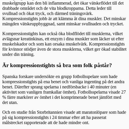
muskelgrupp kan den bli inflammerad, det ökar vätskeflödet till det
drabbade området och de vita blodkropparna. Detta leder till
svullnad och ökat tryck, och därmed träningsvärk.
Kompressionstights jobb är att klämma åt dina muskler. Det minskar
mängden vätskeuppbyggnad, samt minskar svullnaden och trycket.
Kompressionstights kan också öka blodflödet till musklerna, vilket
avlägsnar kreatinkinas, ett enzym i dina muskler som läcker ut efter
muskelskador och som kan orsaka muskelvärk. Kompressionstights
för kvinnor stödjer även de stora musklerna, vilket ger ökad stabilitet
under din träning.
Är kompressionstights så bra som folk påstår?
Spanska forskare undersökte en grupp fotbollsspelare som hade
kompressionstights på ena benet och vanliga ingenting på det andra
benet. Därefter sprang spelarna i nedförsbacke i 40 minuter (en
aktivitet som vanligen framkallar ömhet). Fotbollsspelarna visade 27
% färre markörer av ömhet i det komprimerade benet jämfört med
det utan.
Och en studie från Storbritannien visade att maratonlöpare som hade
på sig kompressionstights i 24 timmar efter att ha passerat
målstrecket rapporterade att de hade mindre ont.