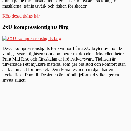
direkt på de mest utsatta musklerna. Det minskar sträckningar i
musklerna, träningsvärk och risken för skador.
Köp dessa tights här
.
2xU kompressiontights färg
Dessa kompressionstights för kvinnor från 2XU bryter av mot de
vanliga svarta tightsen som dominerar marknaden. Modellen heter
Print Mid Rise och färgskalan är i rött/silver/svart. Tightsen är
tillverkade i ett mjukare material som ger bra stöd och komfort utan
att klämma åt för mycket. Den sköna resåren i midjan har en
nyckelficka framtill. Designen är strömlinjeformad vilket ger en
snygg siluett.