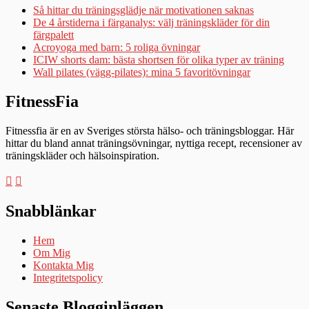
Så hittar du träningsglädje när motivationen saknas
De 4 årstiderna i färganalys: välj träningskläder för din
färgpalett
Acroyoga med barn: 5 roliga övningar
ICIW shorts dam: bästa shortsen för olika typer av träning
Wall pilates (vägg-pilates): mina 5 favoritövningar
FitnessFia
Fitnessfia är en av Sveriges största hälso- och träningsbloggar. Här
hittar du bland annat träningsövningar, nyttiga recept, recensioner av
träningskläder och hälsoinspiration.
Snabblänkar
Hem
Om Mig
Kontakta Mig
Integritetspolicy
Senaste Blogginläggen