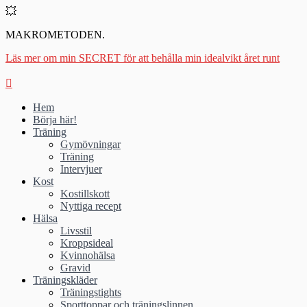
💥
MAKROMETODEN.
Läs mer om min SECRET för att behålla min idealvikt året runt
Hem
Börja här!
Träning
Gymövningar
Träning
Intervjuer
Kost
Kostillskott
Nyttiga recept
Hälsa
Livsstil
Kroppsideal
Kvinnohälsa
Gravid
Träningskläder
Träningstights
Sporttoppar och träningslinnen