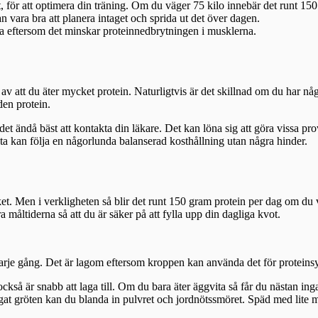
t, för att optimera din träning. Om du väger 75 kilo innebär det runt 15
 vara bra att planera intaget och sprida ut det över dagen.
tta eftersom det minskar proteinnedbrytningen i musklerna.
ada av att du äter mycket protein. Naturligtvis är det skillnad om du har
den protein.
det ändå bäst att kontakta din läkare. Det kan löna sig att göra vissa pr
 flesta kan följa en någorlunda balanserad kosthållning utan några hinder.
t. Men i verkligheten så blir det runt 150 gram protein per dag om du väg
ra måltiderna så att du är säker på att fylla upp din dagliga kvot.
varje gång. Det är lagom eftersom kroppen kan använda det för proteinsy
så är snabb att laga till. Om du bara äter äggvita så får du nästan inga
t gröten kan du blanda in pulvret och jordnötssmöret. Späd med lite mj