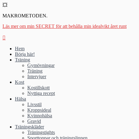
💥
MAKROMETODEN.
Läs mer om min SECRET för att behålla min idealvikt året runt
Hem
Börja här!
Träning
Gymövningar
Träning
Intervjuer
Kost
Kostillskott
Nyttiga recept
Hälsa
Livsstil
Kroppsideal
Kvinnohälsa
Gravid
Träningskläder
Träningstights
Sporttoppar och träningslinnen