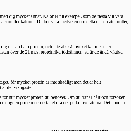
med dig mycket annat. Kalorier till exempel, som de flesta vill vara
mma som fler kalorier. Du bör vara medveten om detta när du äter nötter,
ig nästan bara protein, och inte alls så mycket kalorier eller
istan över de 21 mest proteinrika födoämnen, så är de ändå viktiga.
get, för mycket protein är inte skadligt men det är helt
 är det viktigaste!
de för hur mycket protein du behöver. Om du tränar hårt och försöker
a mängden protein och i stället dra ner på kolhydraterna. Det handlar