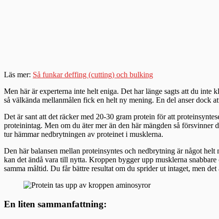
Läs mer:
Så funkar deffing (cutting) och bulking
Men här är experterna inte helt eniga. Det har länge sagts att du inte
så välkända mellanmålen fick en helt ny mening. En del anser dock att d
Det är sant att det räcker med 20-30 gram protein för att proteinsynte
proteinintag. Men om du äter mer än den här mängden så försvinner de
tur hämmar nedbrytningen av proteinet i musklerna.
Den här balansen mellan proteinsyntes och nedbrytning är något helt na
kan det ändå vara till nytta. Kroppen bygger upp musklerna snabbare o
samma måltid. Du får bättre resultat om du sprider ut intaget, men det 
En liten sammanfattning: