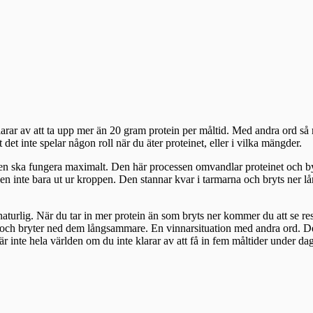
 klarar av att ta upp mer än 20 gram protein per måltid. Med andra ord 
et inte spelar någon roll när du äter proteinet, eller i vilka mängder.
sen ska fungera maximalt. Den här processen omvandlar proteinet och bygg
n inte bara ut ur kroppen. Den stannar kvar i tarmarna och bryts ner lå
turlig. När du tar in mer protein än som bryts ner kommer du att se resu
ch bryter ned dem långsammare. En vinnarsituation med andra ord. Det är
är inte hela världen om du inte klarar av att få in fem måltider under da