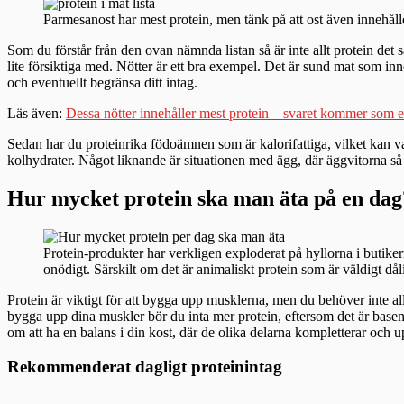
Parmesanost har mest protein, men tänk på att ost även innehåller 
Som du förstår från den ovan nämnda listan så är inte allt protein det
lite försiktiga med. Nötter är ett bra exempel. Det är sund mat som inn
och eventuellt begränsa ditt intag.
Läs även:
Dessa nötter innehåller mest protein – svaret kommer som 
Sedan har du proteinrika födoämnen som är kalorifattiga, vilket kan var
kolhydrater. Något liknande är situationen med ägg, där äggvitorna så
Hur mycket protein ska man äta på en dag
Protein-produkter har verkligen exploderat på hyllorna i butiker
onödigt. Särskilt om det är animaliskt protein som är väldigt dålig
Protein är viktigt för att bygga upp musklerna, men du behöver inte a
bygga upp dina muskler bör du inta mer protein, eftersom det är basen 
om att ha en balans i din kost, där de olika delarna kompletterar och 
Rekommenderat dagligt proteinintag