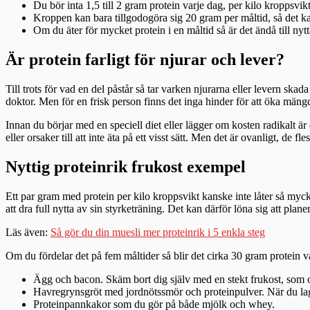
Du bör inta 1,5 till 2 gram protein varje dag, per kilo kroppsvik
Kroppen kan bara tillgodogöra sig 20 gram per måltid, så det kan
Om du äter för mycket protein i en måltid så är det ändå till ny
Är protein farligt för njurar och lever?
Till trots för vad en del påstår så tar varken njurarna eller levern sk
doktor. Men för en frisk person finns det inga hinder för att öka mäng
Innan du börjar med en speciell diet eller lägger om kosten radikalt är 
eller orsaker till att inte äta på ett visst sätt. Men det är ovanligt, de
Nyttig proteinrik frukost exempel
Ett par gram med protein per kilo kroppsvikt kanske inte låter så mycke
att dra full nytta av sin styrketräning. Det kan därför löna sig att plane
Läs även:
Så gör du din muesli mer proteinrik i 5 enkla steg
Om du fördelar det på fem måltider så blir det cirka 30 gram protein 
Ägg och bacon. Skäm bort dig själv med en stekt frukost, som ock
Havregrynsgröt med jordnötssmör och proteinpulver. När du laga
Proteinpannkakor som du gör på både mjölk och whey.