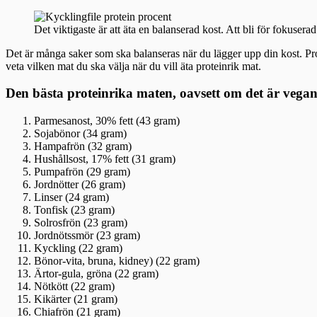
Det viktigaste är att äta en balanserad kost. Att bli för fokuserad
Det är många saker som ska balanseras när du lägger upp din kost. Prote
veta vilken mat du ska välja när du vill äta proteinrik mat.
Den bästa proteinrika maten, oavsett om det är vega
Parmesanost, 30% fett (43 gram)
Sojabönor (34 gram)
Hampafrön (32 gram)
Hushållsost, 17% fett (31 gram)
Pumpafrön (29 gram)
Jordnötter (26 gram)
Linser (24 gram)
Tonfisk (23 gram)
Solrosfrön (23 gram)
Jordnötssmör (23 gram)
Kyckling (22 gram)
Bönor-vita, bruna, kidney) (22 gram)
Ärtor-gula, gröna (22 gram)
Nötkött (22 gram)
Kikärter (21 gram)
Chiafrön (21 gram)