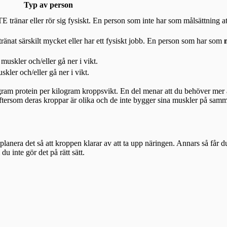
Typ av person
 tränar eller rör sig fysiskt. En person som inte har som målsättning a
tränat särskilt mycket eller har ett fysiskt jobb. En person som har som
uskler och/eller gå ner i vikt.
kler och/eller gå ner i vikt.
 gram protein per kilogram kroppsvikt. En del menar att du behöver mer 
ftersom deras kroppar är olika och de inte bygger sina muskler på samma
 planera det så att kroppen klarar av att ta upp näringen. Annars så får du
u inte gör det på rätt sätt.