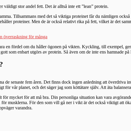
väldigt stor andel fett. Det är alltså inte ett ”lean” protein.
 samma. Tillsammans med det så viktiga proteinet får du nämligen också 
ehåller proteiner. Men de är också relativt rika på fett, vilket är det sa
en överraskning för många
a en fördel om du håller ögonen på vikten. Kyckling, till exempel, ger d
 gott som enbart utgörs av protein. Så även om de inte ens hamnade på l
?
na de senaste fem åren. Det finns dock ingen anledning att överdriva inta
t för vår planet, och det säger jag som köttätare själv. Att äta balanserat
llt för mycket för att må bra. Din personliga situation kan vara avgöran
för musklerna. För den som vill gå ner i vikt är det också viktigt att ök
uppväger varandra.