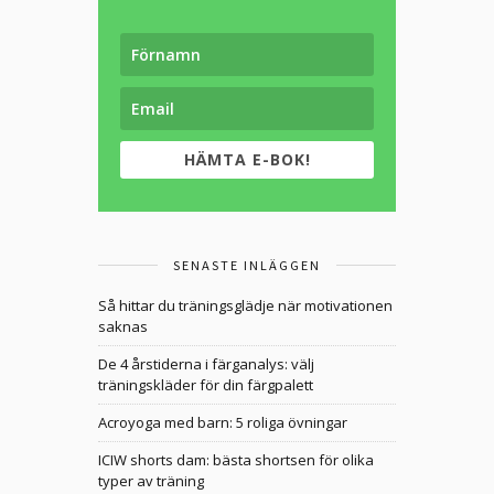
HÄMTA E-BOK!
SENASTE INLÄGGEN
Så hittar du träningsglädje när motivationen
saknas
De 4 årstiderna i färganalys: välj
träningskläder för din färgpalett
Acroyoga med barn: 5 roliga övningar
ICIW shorts dam: bästa shortsen för olika
typer av träning