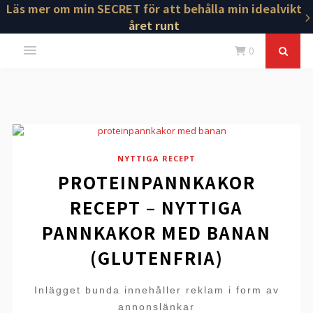
Läs mer om min SECRET för att behålla min idealvikt
året runt
0
NYTTIGA RECEPT
PROTEINPANNKAKOR
RECEPT – NYTTIGA
PANNKAKOR MED BANAN
(GLUTENFRIA)
Inlägget bunda innehåller reklam i form av
annonslänkar