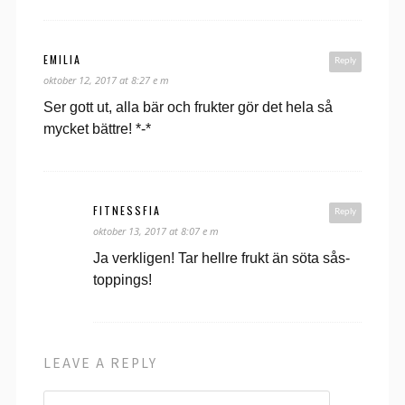
EMILIA
Reply
oktober 12, 2017 at 8:27 e m
Ser gott ut, alla bär och frukter gör det hela så
mycket bättre! *-*
FITNESSFIA
Reply
oktober 13, 2017 at 8:07 e m
Ja verkligen! Tar hellre frukt än söta sås-
toppings!
LEAVE A REPLY