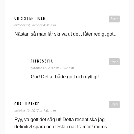
CHRISTER HOLM
Reply
oktober 12, 2017 at 4:31 e m
Nästan så man får skriva ut det , låter redigt gott.
FITNESSFIA
Reply
oktober 12, 2017 at 10:02 e m
Gör! Det är både gott och nyttigt!
ODA ULRIKKE
Reply
oktober 12, 2017 at 7:01 e m
Fyy, va gott det såg ut! Detta recept ska jag
definitivt spara och testa i när framtid! mums