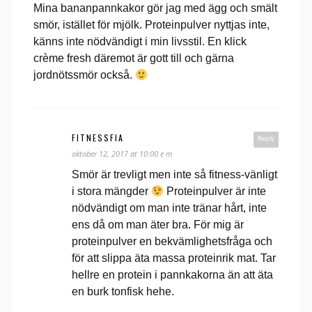
Mina bananpannkakor gör jag med ägg och smält
smör, istället för mjölk. Proteinpulver nyttjas inte,
känns inte nödvändigt i min livsstil. En klick
crème fresh däremot är gott till och gärna
jordnötssmör också.
FITNESSFIA
Reply
oktober 12, 2017 at 10:00 e m
Smör är trevligt men inte så fitness-vänligt
i stora mängder
Proteinpulver är inte
nödvändigt om man inte tränar hårt, inte
ens då om man äter bra. För mig är
proteinpulver en bekvämlighetsfråga och
för att slippa äta massa proteinrik mat. Tar
hellre en protein i pannkakorna än att äta
en burk tonfisk hehe.