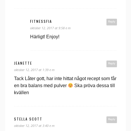
FITNESSFIA
Reply
oktober 12, 2017 at 9:58 e m
Härligt! Enjoy!
JEANETTE
Reply
oktober 12, 2017 at 1:39 e m
Tack Låter gott, har inte hittat något recept som får
en bra balans med pulver
Ska pröva dessa till
kvällen
STELLA SCOTT
Reply
oktober 12, 2017 at 3:40 e m