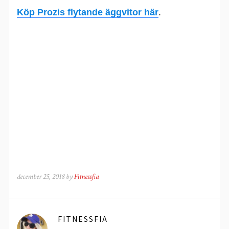
Köp Prozis flytande äggvitor här
.
december 25, 2018 by
Fitnessfia
FITNESSFIA