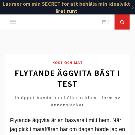
Läs mer om min SECRET för att behålla min idealvikt
året runt
0
KOST OCH MAT
FLYTANDE ÄGGVITA BÄST I
TEST
Inlägget bunda innehåller reklam i form av
annonslänkar
Flytande äggvita är en basvara i mitt hem. När
jag gick i mataffären här om dagen hörde jag en