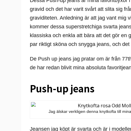
Dessa Push-up jeans är mina favoritbyxor n
gravid och det har varit svårt att slita sig
graviditeten. Anledning är att jag vant mig 
kommer dessa superstretchiga svarta jeans 
klassiska och enkla att bära att det gör en g
par riktigt sköna och snygga jeans, och det 
De Push up jeans jag pratar om är från 77th
de har redan blivit mina absoluta favoritjea
Push-up jeans
Jag älskar verkligen denna knytkofta till mi
Jeansen jag köpt är svarta och är i modelle