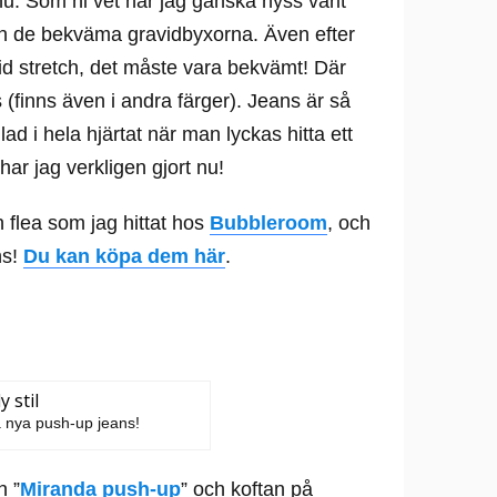
u. Som ni vet har jag ganska nyss varit
 från de bekväma gravidbyxorna. Även efter
vid stretch, det måste vara bekvämt! Där
(finns även i andra färger). Jeans är så
lad i hela hjärtat när man lyckas hitta ett
har jag verkligen gjort nu!
 flea som jag hittat hos
Bubbleroom
, och
ns!
Du kan köpa dem här
.
na nya push-up jeans!
n ”
Miranda push-up
” och koftan på