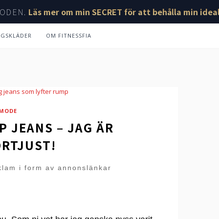
ODEN.
Läs mer om min SECRET för att behålla min ideal
NGSKLÄDER
OM FITNESSFIA
MODE
P JEANS – JAG ÄR
RTJUST!
klam i form av annonslänkar