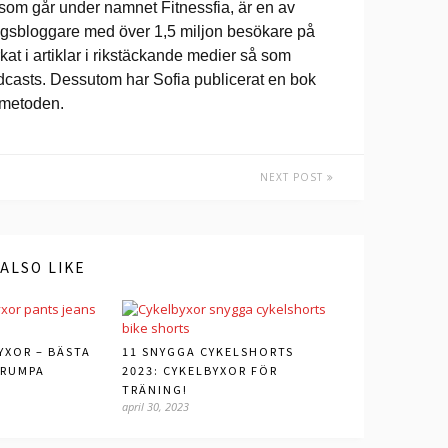
 som går under namnet Fitnessfia, är en av
ingsbloggare med över 1,5 miljon besökare på
at i artiklar i rikstäckande medier så som
dcasts. Dessutom har Sofia publicerat en bok
ometoden.
NEXT POST
ALSO LIKE
YXOR – BÄSTA
11 SNYGGA CYKELSHORTS
 RUMPA
2023: CYKELBYXOR FÖR
TRÄNING!
april 30, 2023