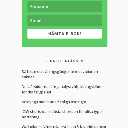
HÄMTA E-BOK!
SENASTE INLÄGGEN
Så hittar du träningsglädje när motivationen
saknas
De 4 årstiderna i färganalys: välj träningskläder
för din färgpalett
Acroyoga med barn: 5 roliga övningar
ICIW shorts dam: bästa shortsen för olika typer
av träning
Wall pilates (vägg-pilates): mina 5 favoritövningar