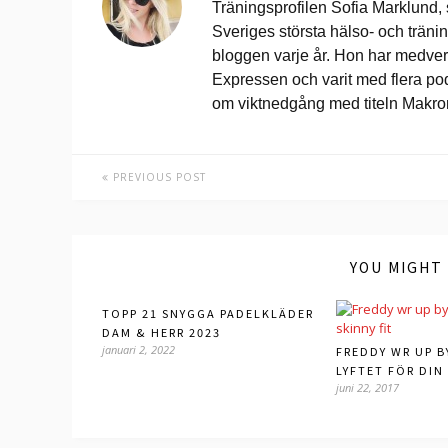
Träningsprofilen Sofia Marklund,
Sveriges största hälso- och trän
bloggen varje år. Hon har medverk
Expressen och varit med flera po
om viktnedgång med titeln Makr
PREVIOUS POST
YOU MIGHT 
TOPP 21 SNYGGA PADELKLÄDER
DAM & HERR 2023
januari 2, 2022
FREDDY WR UP B
LYFTET FÖR DIN
juni 22, 2017