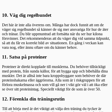
10. Väg dig regelbundet
Det här är inte alla överens om. Många har dock funnit att om de
väger sig regelbundet så känner de sig mer ansvariga för hur de äter
och tränar. Du blir uppmuntrad att fortsätta när du ser hur kilona
försvinner. Det rekommenderas att du väger dig vid samma tidpunkt,
så att du får en korrekt bild av situationen. En gång i veckan kan
vara nog, eller ännu oftare om du känner behov.
11. Satsa på proteiner
Proteiner är direkt kopplade till musklerna. Du behöver tillräckligt
med protein, från sunda källor, för att bygga upp och bibehålla dina
muskler. Det är alltså inte bara kroppsbyggare som behöver de där
proteinshakarna eller äggrörorna. Alla som är i riskgruppen för att
förlora muskelmassa och som vill gå ner i vikt gör väl i att öka eller
se över sitt proteinintag. Speciellt viktigt för de som är över 50.
12. Förenkla din träningsrutin
Till att börja med är det viktigt att välja den träning du tycker är