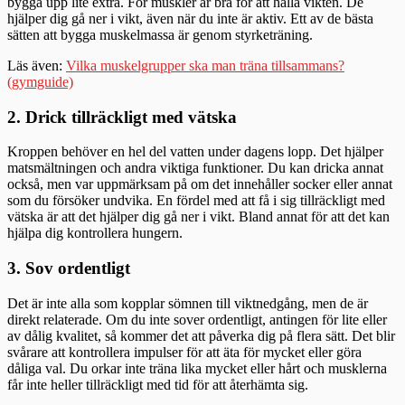
bygga upp lite extra. För muskler är bra för att hålla vikten. De
hjälper dig gå ner i vikt, även när du inte är aktiv. Ett av de bästa
sätten att bygga muskelmassa är genom styrketräning.
Läs även:
Vilka muskelgrupper ska man träna tillsammans?
(gymguide)
2. Drick tillräckligt med vätska
Kroppen behöver en hel del vatten under dagens lopp. Det hjälper
matsmältningen och andra viktiga funktioner. Du kan dricka annat
också, men var uppmärksam på om det innehåller socker eller annat
som du försöker undvika. En fördel med att få i sig tillräckligt med
vätska är att det hjälper dig gå ner i vikt. Bland annat för att det kan
hjälpa dig kontrollera hungern.
3. Sov ordentligt
Det är inte alla som kopplar sömnen till viktnedgång, men de är
direkt relaterade. Om du inte sover ordentligt, antingen för lite eller
av dålig kvalitet, så kommer det att påverka dig på flera sätt. Det blir
svårare att kontrollera impulser för att äta för mycket eller göra
dåliga val. Du orkar inte träna lika mycket eller hårt och musklerna
får inte heller tillräckligt med tid för att återhämta sig.