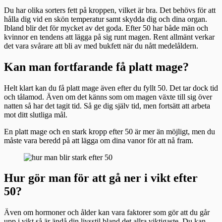
Du har olika sorters fett på kroppen, vilket är bra. Det behövs för att
hålla dig vid en skön temperatur samt skydda dig och dina organ.
Ibland blir det för mycket av det goda. Efter 50 har både män och
kvinnor en tendens att lägga på sig runt magen. Rent allmänt verkar
det vara svårare att bli av med bukfett när du nått medelåldern.
Kan man fortfarande få platt mage?
Helt klart kan du få platt mage även efter du fyllt 50. Det tar dock tid
och tålamod. Även om det känns som om magen växte till sig över
natten så har det tagit tid. Så ge dig själv tid, men fortsätt att arbeta
mot ditt slutliga mål.
En platt mage och en stark kropp efter 50 är mer än möjligt, men du
måste vara beredd på att lägga om dina vanor för att nå fram.
Hur gör man för att gå ner i vikt efter
50?
Även om hormoner och ålder kan vara faktorer som gör att du går
upp i vikt så är ändå din livsstil bland det allra viktigaste. Du kan