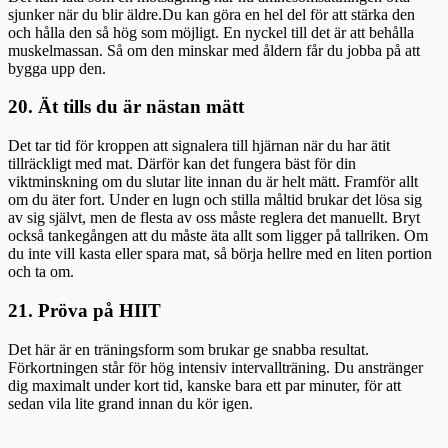
sjunker när du blir äldre.Du kan göra en hel del för att stärka den
och hålla den så hög som möjligt. En nyckel till det är att behålla
muskelmassan. Så om den minskar med åldern får du jobba på att
bygga upp den.
20. Ät tills du är nästan mätt
Det tar tid för kroppen att signalera till hjärnan när du har ätit
tillräckligt med mat. Därför kan det fungera bäst för din
viktminskning om du slutar lite innan du är helt mätt. Framför allt
om du äter fort. Under en lugn och stilla måltid brukar det lösa sig
av sig självt, men de flesta av oss måste reglera det manuellt. Bryt
också tankegången att du måste äta allt som ligger på tallriken. Om
du inte vill kasta eller spara mat, så börja hellre med en liten portion
och ta om.
21. Pröva på HIIT
Det här är en träningsform som brukar ge snabba resultat.
Förkortningen står för hög intensiv intervallträning. Du anstränger
dig maximalt under kort tid, kanske bara ett par minuter, för att
sedan vila lite grand innan du kör igen.