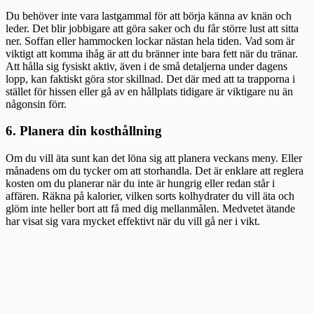
Du behöver inte vara lastgammal för att börja känna av knän och
leder. Det blir jobbigare att göra saker och du får större lust att sitta
ner. Soffan eller hammocken lockar nästan hela tiden. Vad som är
viktigt att komma ihåg är att du bränner inte bara fett när du tränar.
Att hålla sig fysiskt aktiv, även i de små detaljerna under dagens
lopp, kan faktiskt göra stor skillnad. Det där med att ta trapporna i
stället för hissen eller gå av en hållplats tidigare är viktigare nu än
någonsin förr.
6. Planera din kosthållning
Om du vill äta sunt kan det löna sig att planera veckans meny. Eller
månadens om du tycker om att storhandla. Det är enklare att reglera
kosten om du planerar när du inte är hungrig eller redan står i
affären. Räkna på kalorier, vilken sorts kolhydrater du vill äta och
glöm inte heller bort att få med dig mellanmålen. Medvetet ätande
har visat sig vara mycket effektivt när du vill gå ner i vikt.