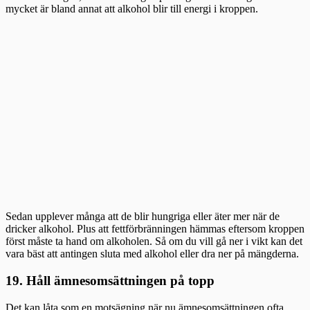
mycket är bland annat att alkohol blir till energi i kroppen.
Sedan upplever många att de blir hungriga eller äter mer när de
dricker alkohol. Plus att fettförbränningen hämmas eftersom kroppen
först måste ta hand om alkoholen. Så om du vill gå ner i vikt kan det
vara bäst att antingen sluta med alkohol eller dra ner på mängderna.
19. Håll ämnesomsättningen på topp
Det kan låta som en motsägning när nu ämnesomsättningen ofta