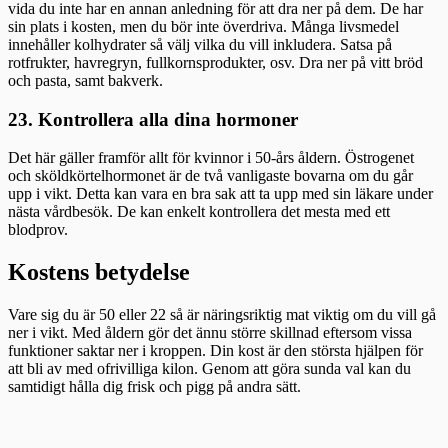
vida du inte har en annan anledning för att dra ner på dem. De har
sin plats i kosten, men du bör inte överdriva. Många livsmedel
innehåller kolhydrater så välj vilka du vill inkludera. Satsa på
rotfrukter, havregryn, fullkornsprodukter, osv. Dra ner på vitt bröd
och pasta, samt bakverk.
23. Kontrollera alla dina hormoner
Det här gäller framför allt för kvinnor i 50-års åldern. Östrogenet
och sköldkörtelhormonet är de två vanligaste bovarna om du går
upp i vikt. Detta kan vara en bra sak att ta upp med sin läkare under
nästa vårdbesök. De kan enkelt kontrollera det mesta med ett
blodprov.
Kostens betydelse
Vare sig du är 50 eller 22 så är näringsriktig mat viktig om du vill gå
ner i vikt. Med åldern gör det ännu större skillnad eftersom vissa
funktioner saktar ner i kroppen. Din kost är den största hjälpen för
att bli av med ofrivilliga kilon. Genom att göra sunda val kan du
samtidigt hålla dig frisk och pigg på andra sätt.