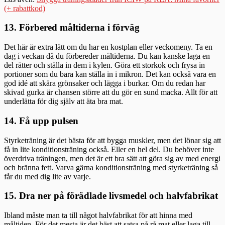
(+ rabattkod)
13. Förbered måltiderna i förväg
Det här är extra lätt om du har en kostplan eller veckomeny. Ta en
dag i veckan då du förbereder måltiderna. Du kan kanske laga en
del rätter och ställa in dem i kylen. Göra ett storkok och frysa in
portioner som du bara kan ställa in i mikron. Det kan också vara en
god idé att skära grönsaker och lägga i burkar. Om du redan har
skivad gurka är chansen större att du gör en sund macka. Allt för att
underlätta för dig själv att äta bra mat.
14. Få upp pulsen
Styrketräning är det bästa för att bygga muskler, men det lönar sig att
få in lite konditionsträning också. Eller en hel del. Du behöver inte
överdriva träningen, men det är ett bra sätt att göra sig av med energi
och bränna fett. Varva gärna konditionsträning med styrketräning så
får du med dig lite av varje.
15. Dra ner på förädlade livsmedel och halvfabrikat
Ibland måste man ta till något halvfabrikat för att hinna med
måltiden. För det mesta är det bäst att satsa på rå mat eller laga till