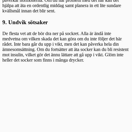
påverkar hormonerna. Om du har problem med det här kan det
hjälpa att äta en ordentlig middag samt planera in ett lite sundare
kvällsmål innan det blir sent.
9. Undvik sötsaker
De flesta vet att de bör dra ner på sockret. Alla är ändå inte
medvetna om vilken skada det kan göra om du inte följer det här
rådet. Inte bara går du upp i vikt, men det kan påverka hela din
ämnesomsättning. Om du fortsätter att äta socker kan du bli resistent
mot insulin, vilket gör det ännu lättare att gå upp i vikt. Glöm inte
heller det socker som finns i många drycker.