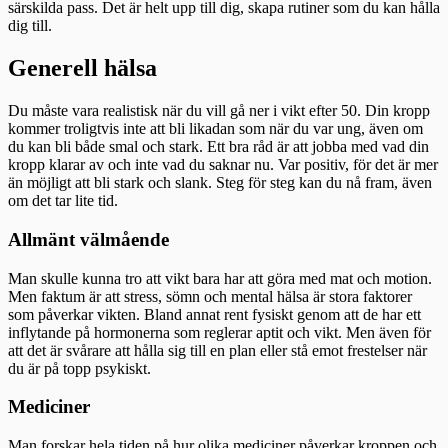
särskilda pass. Det är helt upp till dig, skapa rutiner som du kan hålla
dig till.
Generell hälsa
Du måste vara realistisk när du vill gå ner i vikt efter 50. Din kropp
kommer troligtvis inte att bli likadan som när du var ung, även om
du kan bli både smal och stark. Ett bra råd är att jobba med vad din
kropp klarar av och inte vad du saknar nu. Var positiv, för det är mer
än möjligt att bli stark och slank. Steg för steg kan du nå fram, även
om det tar lite tid.
Allmänt välmående
Man skulle kunna tro att vikt bara har att göra med mat och motion.
Men faktum är att stress, sömn och mental hälsa är stora faktorer
som påverkar vikten. Bland annat rent fysiskt genom att de har ett
inflytande på hormonerna som reglerar aptit och vikt. Men även för
att det är svårare att hålla sig till en plan eller stå emot frestelser när
du är på topp psykiskt.
Mediciner
Man forskar hela tiden på hur olika mediciner påverkar kroppen och