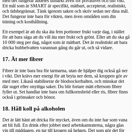
men det fungerar alldeles utmärkt även för privatlivet och din vikt.
Ett mål som är SMART är specifikt, mätbart, accepterat, realistiskt,
och tidsbegränsat. Tänk igenom saken och skriv sedan ner dina mål.
Det fungerar inte bara för vikten, men även områden som din
träning och kosthållning.
Ett exempel är att du ska äta fem portioner frukt varje dag, i stället
för att bara säga att du vill äta mer frukt och grönt. Eller att du ska gå
10 000 steg per dag, något som är mätbart. Det är realistiskt att bara
dricka bubbelvatten varannan gång du går ut, och så vidare.
17. Ät mer fibrer
Fibrer är inte bara bra för tarmarna, utan de hjälper dig också gå ner
i vikt. Det krävs mer energi för att bryta ner dem, så kroppen gör av
med mer. Likaså stabiliserar de blodsockerhalten, och minskar det
där suget efter onyttiga saker. Du blir fortare mätt eftersom fibrer
fyller ut. Set handlar inte bara om fullkornsbröd eller ris, fibrer finns
också i grönsaker och bönor.
18. Håll koll på alkoholen
Det är lätt hänt att dricka för mycket, även om du inte har som vana
att bli full. En drink efter jobbet med arbetskamraterna, några glas
vin till middagen, en tur till krogen på helgen. Det som gör det för