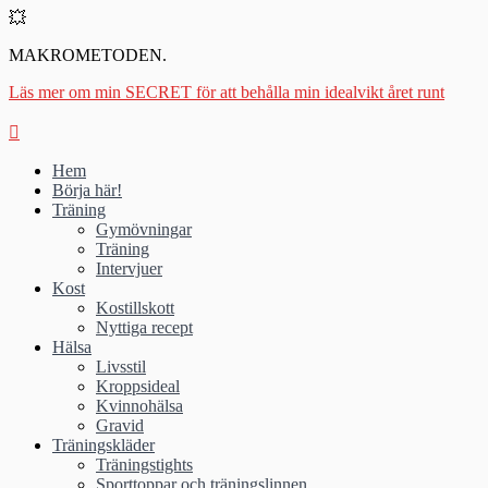
💥
MAKROMETODEN.
Läs mer om min SECRET för att behålla min idealvikt året runt
Hem
Börja här!
Träning
Gymövningar
Träning
Intervjuer
Kost
Kostillskott
Nyttiga recept
Hälsa
Livsstil
Kroppsideal
Kvinnohälsa
Gravid
Träningskläder
Träningstights
Sporttoppar och träningslinnen