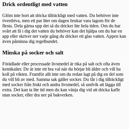
Drick ordentligt med vatten
Glöm inte bort att dricka tillräckligt med vatten. Du behöver inte
överdriva, men ett par liter om dagen brukar vara lagom för de
flesta. Dela gärna upp det så du dricker lite hela tiden. Om du har
svårt att få i dig det vatten du behöver kan det hjälpa om du har en
app eller skriver ner varje gång du dricker ett glas vatten. Appen kan
även påminna dig regelbundet.
Minska på socker och salt
Förädlade eller processade livsmedel är rika på salt och ofta även
kemikalier. De är inte ett bra val när du börjar bli äldre och vill ha
koll på vikten. Framför allt inte om du redan lagt på dig en del som
du vill bli av med. Samma sak gäller socker. Du får i dig tillräckligt
med socker från frukt och andra livsmedel, så undvik att lägga till
extra. Det kan ta lite tid men du kan vänja dig vid att dricka kaffe
utan socker, eller dra ner på bakverken.