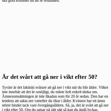
ska göra kommer du att se resultaten.
Är det svårt att gå ner i vikt efter 50?
Tyvärr är det faktiskt svårare att gå ner i vikt när du blir äldre. Vilket
inte innebär att det är omöjligt, du måste helt enkelt tänka om.
Ämnesomsättningen är inte likadan som för 20 år sedan. Den har en
tendens att sakta ner vartefter du ökar i ålder. Kvinnor har ett ännu
större hinder tack vare övergångsåldern. Så, ja, det är svårt att gå ner
i vikt efter 50. Om du satsar på rätt sätt så kan du ändå lyckas.