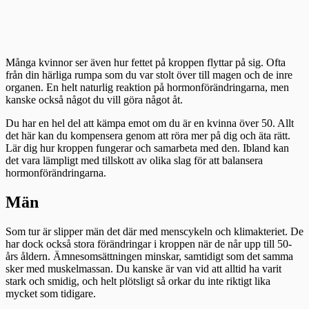
Många kvinnor ser även hur fettet på kroppen flyttar på sig. Ofta
från din härliga rumpa som du var stolt över till magen och de inre
organen. En helt naturlig reaktion på hormonförändringarna, men
kanske också något du vill göra något åt.
Du har en hel del att kämpa emot om du är en kvinna över 50. Allt
det här kan du kompensera genom att röra mer på dig och äta rätt.
Lär dig hur kroppen fungerar och samarbeta med den. Ibland kan
det vara lämpligt med tillskott av olika slag för att balansera
hormonförändringarna.
Män
Som tur är slipper män det där med menscykeln och klimakteriet. De
har dock också stora förändringar i kroppen när de når upp till 50-
års åldern. Ämnesomsättningen minskar, samtidigt som det samma
sker med muskelmassan. Du kanske är van vid att alltid ha varit
stark och smidig, och helt plötsligt så orkar du inte riktigt lika
mycket som tidigare.