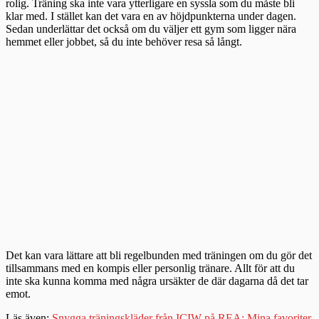
rolig. Träning ska inte vara ytterligare en syssla som du måste bli
klar med. I stället kan det vara en av höjdpunkterna under dagen.
Sedan underlättar det också om du väljer ett gym som ligger nära
hemmet eller jobbet, så du inte behöver resa så långt.
Det kan vara lättare att bli regelbunden med träningen om du gör det
tillsammans med en kompis eller personlig tränare. Allt för att du
inte ska kunna komma med några ursäkter de där dagarna då det tar
emot.
Läs även:
Snygga träningskläder från ICIW på REA: Mina favoriter