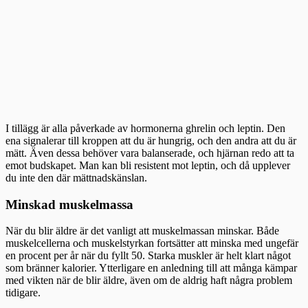
I tillägg är alla påverkade av hormonerna ghrelin och leptin. Den
ena signalerar till kroppen att du är hungrig, och den andra att du är
mätt. Även dessa behöver vara balanserade, och hjärnan redo att ta
emot budskapet. Man kan bli resistent mot leptin, och då upplever
du inte den där mättnadskänslan.
Minskad muskelmassa
När du blir äldre är det vanligt att muskelmassan minskar. Både
muskelcellerna och muskelstyrkan fortsätter att minska med ungefär
en procent per år när du fyllt 50. Starka muskler är helt klart något
som bränner kalorier. Ytterligare en anledning till att många kämpar
med vikten när de blir äldre, även om de aldrig haft några problem
tidigare.