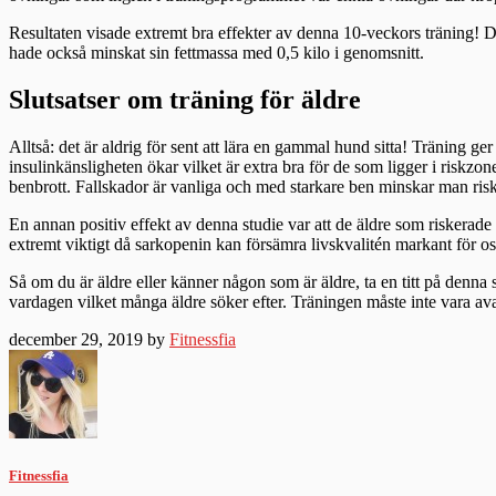
Resultaten visade extremt bra effekter av denna 10-veckors träning! D
hade också minskat sin fettmassa med 0,5 kilo i genomsnitt.
Slutsatser om träning för äldre
Alltså: det är aldrig för sent att lära en gammal hund sitta! Träning ge
insulinkänsligheten ökar vilket är extra bra för de som ligger i riskzon
benbrott. Fallskador är vanliga och med starkare ben minskar man riske
En annan positiv effekt av denna studie var att de äldre som riskerade 
extremt viktigt då sarkopenin kan försämra livskvalitén markant för oss
Så om du är äldre eller känner någon som är äldre, ta en titt på denna
vardagen vilket många äldre söker efter. Träningen måste inte vara ava
december 29, 2019 by
Fitnessfia
Fitnessfia