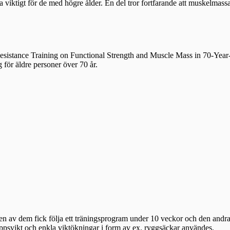
tra viktigt för de med högre ålder. En del tror fortfarande att muskelmas
f Resistance Training on Functional Strength and Muscle Mass in 70-Ye
g för äldre personer över 70 år.
älften av dem fick följa ett träningsprogram under 10 veckor och den and
ppsvikt och enkla viktökningar i form av ex. ryggsäckar användes.