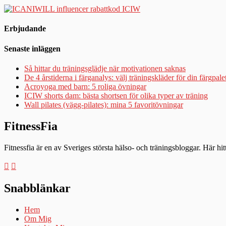
Erbjudande
Senaste inläggen
Så hittar du träningsglädje när motivationen saknas
De 4 årstiderna i färganalys: välj träningskläder för din färgpale
Acroyoga med barn: 5 roliga övningar
ICIW shorts dam: bästa shortsen för olika typer av träning
Wall pilates (vägg-pilates): mina 5 favoritövningar
FitnessFia
Fitnessfia är en av Sveriges största hälso- och träningsbloggar. Här hi
Snabblänkar
Hem
Om Mig