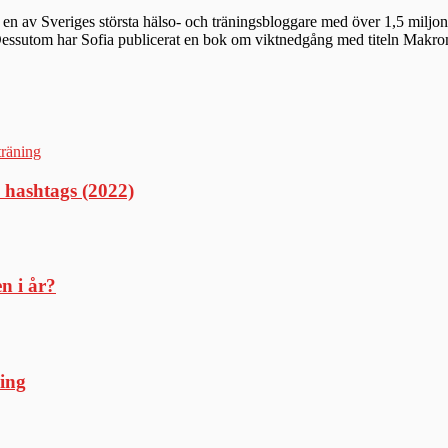
en av Sveriges största hälso- och träningsbloggare med över 1,5 miljon 
 Dessutom har Sofia publicerat en bok om viktnedgång med titeln Makr
 hashtags (2022)
en i år?
ning