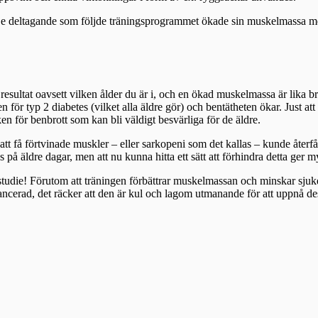
e deltagande som följde träningsprogrammet ökade sin muskelmassa med 1
r resultat oavsett vilken ålder du är i, och en ökad muskelmassa är lika br
en för typ 2 diabetes (vilket alla äldre gör) och bentätheten ökar. Just at
n för benbrott som kan bli väldigt besvärliga för de äldre.
att få förtvinade muskler – eller sarkopeni som det kallas – kunde återfå
 på äldre dagar, men att nu kunna hitta ett sätt att förhindra detta ger 
 studie! Förutom att träningen förbättrar muskelmassan och minskar sjukd
ncerad, det räcker att den är kul och lagom utmanande för att uppnå des