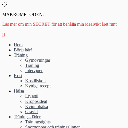
💥
MAKROMETODEN.
Läs mer om min SECRET för att behålla min idealvikt året runt
Hem
Börja här!
Träning
Gymövningar
Träning
Intervjuer
Kost
Kostillskott
Nyttiga recept
Hälsa
Livsstil
Kroppsideal
Kvinnohälsa
Gravid
Träningskläder
Träningstights
Sporttoppar och träningslinnen