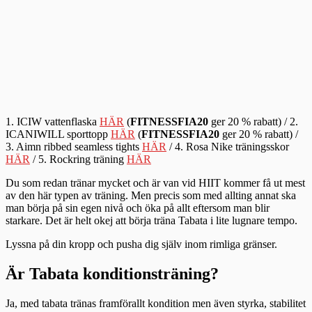
1. ICIW vattenflaska
HÄR
(
FITNESSFIA20
ger 20 % rabatt) / 2.
ICANIWILL sporttopp
HÄR
(
FITNESSFIA20
ger 20 % rabatt) /
3. Aimn ribbed seamless tights
HÄR
/ 4. Rosa Nike träningsskor
HÄR
/ 5. Rockring träning
HÄR
Du som redan tränar mycket och är van vid HIIT kommer få ut mest
av den här typen av träning. Men precis som med allting annat ska
man börja på sin egen nivå och öka på allt eftersom man blir
starkare. Det är helt okej att börja träna Tabata i lite lugnare tempo.
Lyssna på din kropp och pusha dig själv inom rimliga gränser.
Är Tabata konditionsträning?
Ja, med tabata tränas framförallt kondition men även styrka, stabilitet