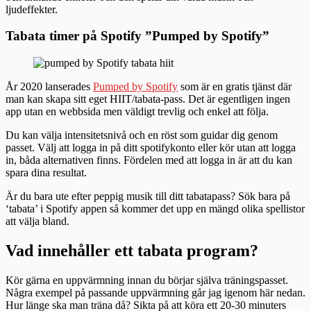
ljudeffekter.
Tabata timer på Spotify ”Pumped by Spotify”
År 2020 lanserades
Pumped by Spotify
som är en gratis tjänst där
man kan skapa sitt eget HIIT/tabata-pass. Det är egentligen ingen
app utan en webbsida men väldigt trevlig och enkel att följa.
Du kan välja intensitetsnivå och en röst som guidar dig genom
passet. Välj att logga in på ditt spotifykonto eller kör utan att logga
in, båda alternativen finns. Fördelen med att logga in är att du kan
spara dina resultat.
Är du bara ute efter peppig musik till ditt tabatapass? Sök bara på
‘tabata’ i Spotify appen så kommer det upp en mängd olika spellistor
att välja bland.
Vad innehåller ett tabata program?
Kör gärna en uppvärmning innan du börjar själva träningspasset.
Några exempel på passande uppvärmning går jag igenom här nedan.
Hur länge ska man träna då? Sikta på att köra ett 20-30 minuters