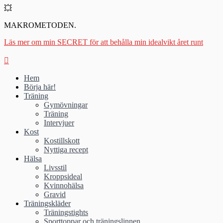
💥
MAKROMETODEN.
Läs mer om min SECRET för att behålla min idealvikt året runt
Hem
Börja här!
Träning
Gymövningar
Träning
Intervjuer
Kost
Kostillskott
Nyttiga recept
Hälsa
Livsstil
Kroppsideal
Kvinnohälsa
Gravid
Träningskläder
Träningstights
Sporttoppar och träningslinnen