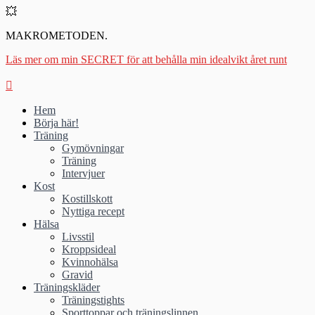
💥
MAKROMETODEN.
Läs mer om min SECRET för att behålla min idealvikt året runt
Hem
Börja här!
Träning
Gymövningar
Träning
Intervjuer
Kost
Kostillskott
Nyttiga recept
Hälsa
Livsstil
Kroppsideal
Kvinnohälsa
Gravid
Träningskläder
Träningstights
Sporttoppar och träningslinnen