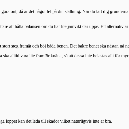
ska göra ont, då är det något fel på din ställning. När du lärt dig grunder
are att hålla balansen om du har lite jämvikt där uppe. Ett alternativ är
 stort steg framåt och böj båda benen. Det bakre benet ska nästan nå ner 
ka alltid vara lite framför knäna, så att dessa inte belastas allt för my
a loppet kan det leda till skador vilket naturligtvis inte är bra.