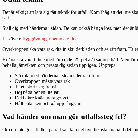
Det är viktigt att lära sig rätt teknik för utfall. Kom ihåg att det inte 
sätt.
Ställ dig med händerna i sidan. De kan också hänga löst, men det är lätt
Läs även:
Ryggövningar hemma guide
Överkroppen ska vara rak, dra in skulderbladen och se rätt fram. Ta ett
Knäna ska vara i linje med tårna, de bör peka åt samma håll. Men tårna s
behålla jämvikten och pressa dig sedan upp igen. Upprepa.
Stå rakt med händerna i sidan eller rakt fram
Överkroppen måste vara rak
Ta ett stort steg framåt
Böj båda benen lite lätt
Det bakre knäet nära golvet
Håll balansen och gå upp långsamt
Vad händer om man gör utfallssteg fel?
Om du inte gör utfallen på rätt sätt kan det överbelasta knäna. I det lång