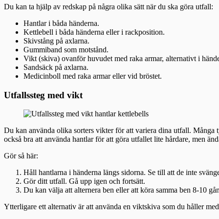
Du kan ta hjälp av redskap på några olika sätt när du ska göra utfall:
Hantlar i båda händerna.
Kettlebell i båda händerna eller i rackposition.
Skivstång på axlarna.
Gummiband som motstånd.
Vikt (skiva) ovanför huvudet med raka armar, alternativt i hände
Sandsäck på axlarna.
Medicinboll med raka armar eller vid bröstet.
Utfallssteg med vikt
Du kan använda olika sorters vikter för att variera dina utfall. Många t
också bra att använda hantlar för att göra utfallet lite hårdare, men än
Gör så här:
Håll hantlarna i händerna längs sidorna. Se till att de inte svän
Gör ditt utfall. Gå upp igen och fortsätt.
Du kan välja att alternera ben eller att köra samma ben 8-10 gån
Ytterligare ett alternativ är att använda en viktskiva som du håller med