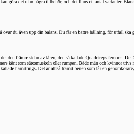
kan göra det utan några tillbehör, och det finns ett antal varianter. Blan
övar du även upp din balans. Du får en bättre hållning, för utfall ska gö
r det den främre sidan av låren, den så kallade Quadriceps femoris. Det 
ars känt som sätesmuskeln eller rumpan. Både män och kvinnor trivs me
 så kallade hamstrings. Det är alltså främst benen som får en genomkör