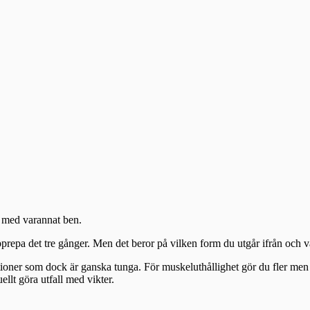
m med varannat ben.
upprepa det tre gånger. Men det beror på vilken form du utgår ifrån och 
itioner som dock är ganska tunga. För muskeluthållighet gör du fler men 
ellt göra utfall med vikter.