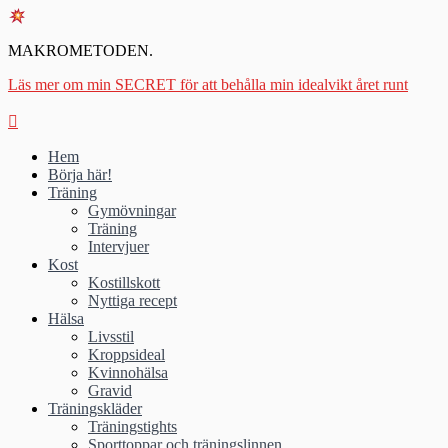
MAKROMETODEN.
Läs mer om min SECRET för att behålla min idealvikt året runt
Hem
Börja här!
Träning
Gymövningar
Träning
Intervjuer
Kost
Kostillskott
Nyttiga recept
Hälsa
Livsstil
Kroppsideal
Kvinnohälsa
Gravid
Träningskläder
Träningstights
Sporttoppar och träningslinnen