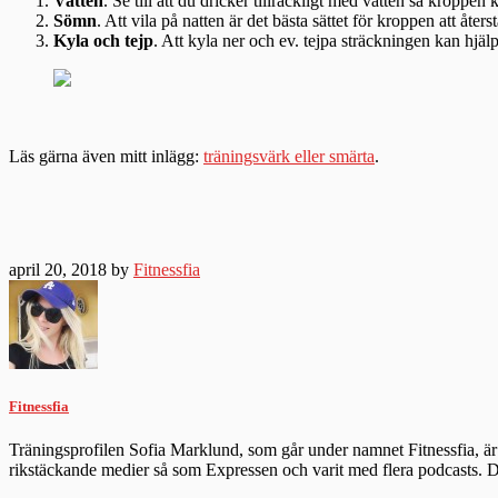
Vatten
. Se till att du dricker tillräckligt med vatten så kroppen
Sömn
. Att vila på natten är det bästa sättet för kroppen att åte
Kyla och tejp
. Att kyla ner och ev. tejpa sträckningen kan hjälp
Läs gärna även mitt inlägg:
träningsvärk eller smärta
.
april 20, 2018 by
Fitnessfia
Fitnessfia
Träningsprofilen Sofia Marklund, som går under namnet Fitnessfia, är 
rikstäckande medier så som Expressen och varit med flera podcasts.