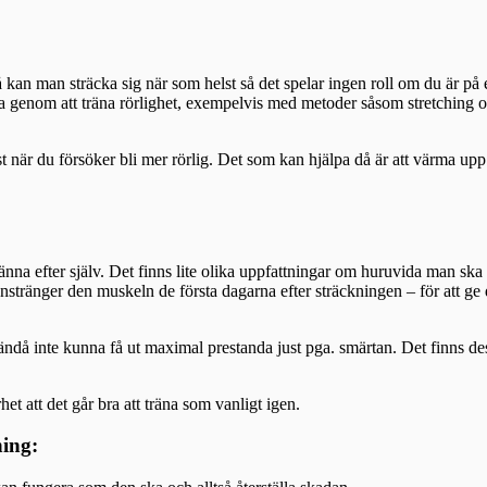
 man sträcka sig när som helst så det spelar ingen roll om du är på ett
ga genom att träna rörlighet, exempelvis med metoder såsom stretching o
t när du försöker bli mer rörlig. Det som kan hjälpa då är att värma upp i
a efter själv. Det finns lite olika uppfattningar om huruvida man ska t
nstränger den muskeln de första dagarna efter sträckningen – för att ge de
ndå inte kunna få ut maximal prestanda just pga. smärtan. Det finns de
t att det går bra att träna som vanligt igen.
ning: