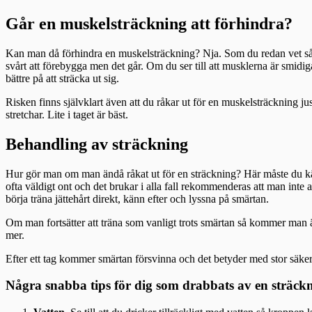
Går en muskelsträckning att förhindra?
Kan man då förhindra en muskelsträckning? Nja. Som du redan vet så kan
svårt att förebygga men det går. Om du ser till att musklerna är smidi
bättre på att sträcka ut sig.
Risken finns självklart även att du råkar ut för en muskelsträckning jus
stretchar. Lite i taget är bäst.
Behandling av sträckning
Hur gör man om man ändå råkat ut för en sträckning? Här måste du känn
ofta väldigt ont och det brukar i alla fall rekommenderas att man inte a
börja träna jättehårt direkt, känn efter och lyssna på smärtan.
Om man fortsätter att träna som vanligt trots smärtan så kommer man ä
mer.
Efter ett tag kommer smärtan försvinna och det betyder med stor säkerhe
Några snabba tips för dig som drabbats av en sträck