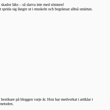
åra skador läks – så slarva inte med sömnen!
tt sprida sig längre ut i muskeln och begränsar alltså smärtan.
besökare på bloggen varje år. Hon har medverkat i artiklar i
ometoden.