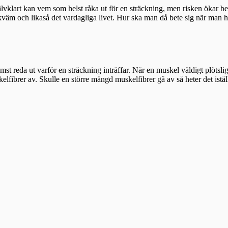
lvklart kan vem som helst råka ut för en sträckning, men risken ökar be
ekväm och likaså det vardagliga livet. Hur ska man då bete sig när man h
ämst reda ut varför en sträckning inträffar. När en muskel väldigt plötsli
elfibrer av. Skulle en större mängd muskelfibrer gå av så heter det ist