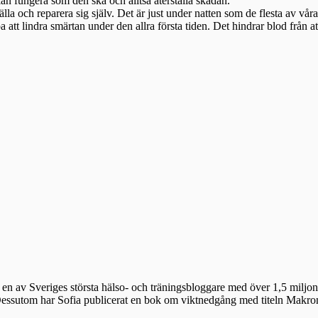
 kan fungera som den ska och alltså återställa skadan.
rställa och reparera sig själv. Det är just under natten som de flesta av v
a att lindra smärtan under den allra första tiden. Det hindrar blod från a
en av Sveriges största hälso- och träningsbloggare med över 1,5 miljon 
 Dessutom har Sofia publicerat en bok om viktnedgång med titeln Makr