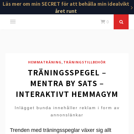
Läs mer om min SECRET för att behålla min idealvikt
året runt
0
,
HEMMATRÄNING
TRÄNINGSTILLBEHÖR
TRÄNINGSSPEGEL –
MENTRA BY SATS –
INTERAKTIVT HEMMAGYM
Inlägget bunda innehåller reklam i form av
annonslänkar
Trenden med träningsspeglar växer sig allt