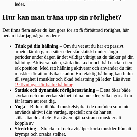
leder.
Hur kan man träna upp sin rörlighet?
Det finns flera saker du kan göra för att få förbättrad rörlighet, här
nedan listar jag några av dem:
Tänk på din hållning –
Om du vet att du har ett passivt
arbete där du gärna sitter eller står statiskt under längre
perioder under dagen är det väldigt viktigt att du tänker på din
hållning. Aktivera bålen, sänk dina axlar och håll nacken i en
rak position. Med rätt hållning aktiverar och använder du rätt
muskler för att undvika skador. En felaktig hållning kan bidra
till svaghet i muskler och ökad belastning på leder. Läs även:
19 övningar för bättre hållning
Statisk och dynamisk rörlighetsträning
– Detta ökar både
styrkan och motverkar stelhet i dina muskler, vilket gör att du
får lättare att röra dig.
Yoga
– Bidrar till ökad muskelstyrka i de områden som inte
används aktivt i din vardag, speciellt om du har ett
stillasittande arbete. Kan även hjälpa strama muskler att
koppla av.
Stretching
– Sträcker ut och avhjälper korta muskler från att
krympa och orsaka stelhet.