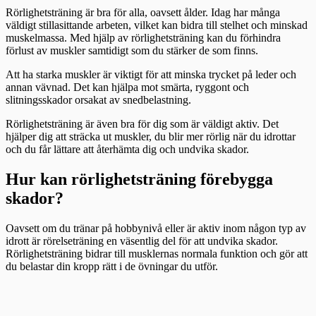
Rörlighetsträning är bra för alla, oavsett ålder. Idag har många
väldigt stillasittande arbeten, vilket kan bidra till stelhet och minskad
muskelmassa. Med hjälp av rörlighetsträning kan du förhindra
förlust av muskler samtidigt som du stärker de som finns.
Att ha starka muskler är viktigt för att minska trycket på leder och
annan vävnad. Det kan hjälpa mot smärta, ryggont och
slitningsskador orsakat av snedbelastning.
Rörlighetsträning är även bra för dig som är väldigt aktiv. Det
hjälper dig att sträcka ut muskler, du blir mer rörlig när du idrottar
och du får lättare att återhämta dig och undvika skador.
Hur kan rörlighetsträning förebygga
skador?
Oavsett om du tränar på hobbynivå eller är aktiv inom någon typ av
idrott är rörelseträning en väsentlig del för att undvika skador.
Rörlighetsträning bidrar till musklernas normala funktion och gör att
du belastar din kropp rätt i de övningar du utför.