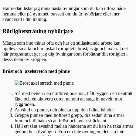
Här nedan listar jag mina bästa övningar som du kan utföra både
hemma eller på gymmet, oavsett om du är nybörjare eller mer
avancerad i din träning.
Rörlighetsträning nybörjare
Många som inte tränar ofta och har ett stillasittande arbete kan
uppleva smärta och minskad rörlighet i bröst, rygg och axlar. I det
här programmet ger jag dig övningar som förbättrar din rörlighet i
dessa delar av kroppen.
Bröst och- axelstretch med pinne
Stå med benen i en höftbred position, håll ryggen i ett neutralt
läge och en aktivera coren genom att suga in naveln mot
ryggraden.
Använd en pinne, och plocka upp den i dina händer.
Greppa pinnen med höftbrett grepp, dra sedan dina armar
fram och tillbaka så att bröst och axlar sträcks ut.
Håll ett sånt avstånd mellan händerna att du kan ha raka armar
genom hela övningen. Forcera inte övningen, det ska inte