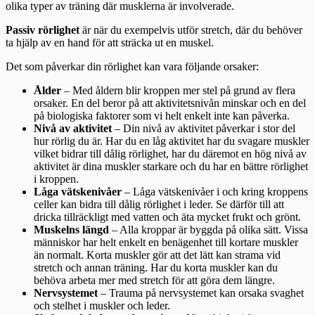
olika typer av träning där musklerna är involverade.
Passiv rörlighet
är när du exempelvis utför stretch, där du behöver
ta hjälp av en hand för att sträcka ut en muskel.
Det som påverkar din rörlighet kan vara följande orsaker:
Ålder
– Med åldern blir kroppen mer stel på grund av flera
orsaker. En del beror på att aktivitetsnivån minskar och en del
på biologiska faktorer som vi helt enkelt inte kan påverka.
Nivå av aktivitet
– Din nivå av aktivitet påverkar i stor del
hur rörlig du är. Har du en låg aktivitet har du svagare muskler
vilket bidrar till dålig rörlighet, har du däremot en hög nivå av
aktivitet är dina muskler starkare och du har en bättre rörlighet
i kroppen.
Låga vätskenivåer
– Låga vätskenivåer i och kring kroppens
celler kan bidra till dålig rörlighet i leder. Se därför till att
dricka tillräckligt med vatten och äta mycket frukt och grönt.
Muskelns längd
– Alla kroppar är byggda på olika sätt. Vissa
människor har helt enkelt en benägenhet till kortare muskler
än normalt. Korta muskler gör att det lätt kan strama vid
stretch och annan träning. Har du korta muskler kan du
behöva arbeta mer med stretch för att göra dem längre.
Nervsystemet
– Trauma på nervsystemet kan orsaka svaghet
och stelhet i muskler och leder.