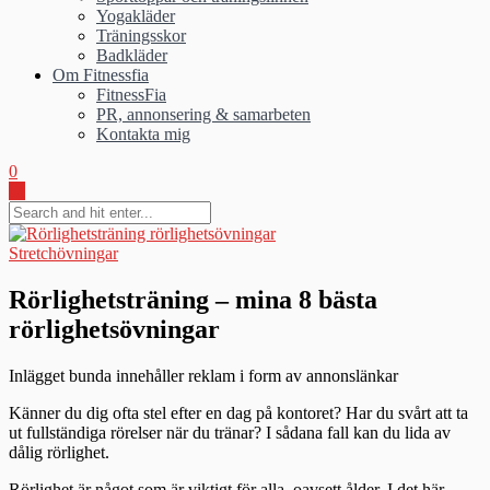
Yogakläder
Träningsskor
Badkläder
Om Fitnessfia
FitnessFia
PR, annonsering & samarbeten
Kontakta mig
0
Stretchövningar
Rörlighetsträning – mina 8 bästa
rörlighetsövningar
Inlägget bunda innehåller reklam i form av annonslänkar
Känner du dig ofta stel efter en dag på kontoret? Har du svårt att ta
ut fullständiga rörelser när du tränar? I sådana fall kan du lida av
dålig rörlighet.
Rörlighet är något som är viktigt för alla, oavsett ålder. I det här