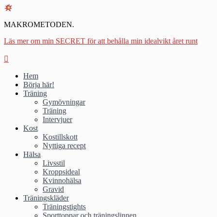
MAKROMETODEN.
Läs mer om min SECRET för att behålla min idealvikt året runt
Hem
Börja här!
Träning
Gymövningar
Träning
Intervjuer
Kost
Kostillskott
Nyttiga recept
Hälsa
Livsstil
Kroppsideal
Kvinnohälsa
Gravid
Träningskläder
Träningstights
Sporttoppar och träningslinnen