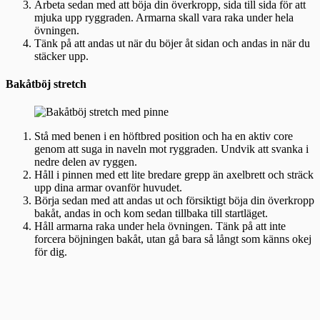
Arbeta sedan med att böja din överkropp, sida till sida för att
mjuka upp ryggraden. Armarna skall vara raka under hela
övningen.
Tänk på att andas ut när du böjer åt sidan och andas in när du
stäcker upp.
Bakåtböj stretch
Stå med benen i en höftbred position och ha en aktiv core
genom att suga in naveln mot ryggraden. Undvik att svanka i
nedre delen av ryggen.
Håll i pinnen med ett lite bredare grepp än axelbrett och sträck
upp dina armar ovanför huvudet.
Börja sedan med att andas ut och försiktigt böja din överkropp
bakåt, andas in och kom sedan tillbaka till startläget.
Håll armarna raka under hela övningen. Tänk på att inte
forcera böjningen bakåt, utan gå bara så långt som känns okej
för dig.