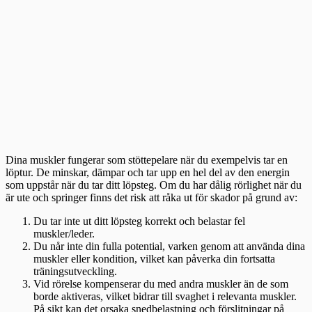
Dina muskler fungerar som stöttepelare när du exempelvis tar en
löptur. De minskar, dämpar och tar upp en hel del av den energin
som uppstår när du tar ditt löpsteg. Om du har dålig rörlighet när du
är ute och springer finns det risk att råka ut för skador på grund av:
Du tar inte ut ditt löpsteg korrekt och belastar fel
muskler/leder.
Du når inte din fulla potential, varken genom att använda dina
muskler eller kondition, vilket kan påverka din fortsatta
träningsutveckling.
Vid rörelse kompenserar du med andra muskler än de som
borde aktiveras, vilket bidrar till svaghet i relevanta muskler.
På sikt kan det orsaka snedbelastning och förslitningar på