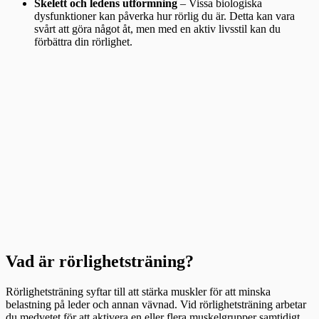
Skelett och ledens utformning
– Vissa biologiska
dysfunktioner kan påverka hur rörlig du är. Detta kan vara
svårt att göra något åt, men med en aktiv livsstil kan du
förbättra din rörlighet.
Vad är rörlighetsträning?
Rörlighetsträning syftar till att stärka muskler för att minska
belastning på leder och annan vävnad. Vid rörlighetsträning arbetar
du medvetet för att aktivera en eller flera muskelgrupper samtidigt.