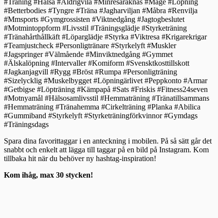
#Träning #Hälsa #Aldrigvila #Minresaräknas #Mage #Löpning
#Betterbodies #Tyngre #Träna #Jagharviljan #Måbra #Renvilja
#Mmsports #Gymgrossisten #Viktnedgång #Jagtogbeslutet
#Motmintoppform #Livsstil #Träningsglädje #Styrketräning
#Tränahårthållkäft #Löparglädje #Styrka #Viktresa #Krigarekrigar
#Teamjustcheck #Personligtränare #Styrkelyft #Muskler
#Jagspringer #Välmående #Minviktnedgång #Gymmet
#Älskalöpning #Intervaller #Komiform #Svensktkosttillskott
#Jagkanjagvill #Rygg #Bröst #Rumpa #Personligträning
#Sizelycklig #Muskelbygget #Löpningärlivet #Peppkonto #Armar
#Getbigse #Löpträning #Kämpapå #Sats #Friskis #Fitness24seven
#Motnyamål #Hälsosamlivsstil #Hemmaträning #Tränatillsammans
#Hemmaträning #Tränahemma #Cirkelträning #Planka #Abilica
#Gummiband #Styrkelyft #Styrketräningförkvinnor #Gymdags
#Träningsdags
Spara dina favorittaggar i en anteckning i mobilen. På så sätt går det
snabbt och enkelt att lägga till taggar på en bild på Instagram. Kom
tillbaka hit när du behöver ny hashtag-inspiration!
Kom ihåg, max 30 stycken!