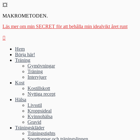
💥
MAKROMETODEN.
Läs mer om min SECRET för att behålla min idealvikt året runt
Hem
Börja här!
Träning
Gymövningar
Träning
Intervjuer
Kost
Kostillskott
Nyttiga recept
Hälsa
Livsstil
Kroppsideal
Kvinnohälsa
Gravid
Träningskläder
Träningstights
Sporttoppar och träningslinnen