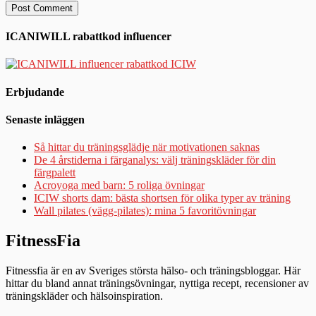
ICANIWILL rabattkod influencer
Erbjudande
Senaste inläggen
Så hittar du träningsglädje när motivationen saknas
De 4 årstiderna i färganalys: välj träningskläder för din
färgpalett
Acroyoga med barn: 5 roliga övningar
ICIW shorts dam: bästa shortsen för olika typer av träning
Wall pilates (vägg-pilates): mina 5 favoritövningar
FitnessFia
Fitnessfia är en av Sveriges största hälso- och träningsbloggar. Här
hittar du bland annat träningsövningar, nyttiga recept, recensioner av
träningskläder och hälsoinspiration.