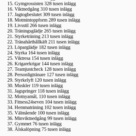
Gymgrossisten 328 tusen inlägg
Viktnedgång 310 tusen inlägg
Jagtogbeslutet 309 tusen inlägg
Motmintoppform 289 tusen inlägg
Livsstil 266 tusen inlägg
Träningsglädje 265 tusen inlägg
Styrketräning 213 tusen inlägg
Tränahårthållkäft 211 tusen inlägg
Löparglädje 182 tusen inlägg
Styrka 164 tusen inlägg
Viktresa 154 tusen inlägg
Krigarekrigar 144 tusen inlägg
Teamjustcheck 128 tusen inlägg
Personligtränare 127 tusen inlägg
Styrkelyft 120 tusen inlägg
Muskler 119 tusen inlägg
Jagspringer 118 tusen inlägg
Motnyamål, 110 tusen inlägg
Fitness24seven 104 tusen inlägg
Hemmaträning 102 tusen inlägg
Välmående 100 tusen inlägg
Minviktnedgång 99 tusen inlägg
Gymmet 76 tusen inlägg
Älskalöpning 75 tusen inlägg