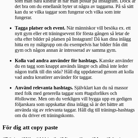
som man bara klistrar in när man postar på Instagram. Dock är
det bra om du emellanåt byter ut några av taggarna. På så sätt
kan du se vilka taggar som fungerar och vilka som inte
fungerar.
Tagga platser och event.
När människor vill besöka ex. ett
nytt gym eller ett träningsevent för första gången så letar de
ofta efter bilder på platsen på Instagram! Då kan dina inlägg
hitta en ny målgrupp om du exempelvis har bilder från ditt
gym och någon annan är intresserad av samma gym.
Kolla vad andra använder för hashtags.
Kanske använder
du en tagg som knappt används längre och alltså inte leder
någon trafik till din sida? Håll dig uppdaterad genom att kolla
vad andra kreatörer använder för taggar.
Använd relevanta hashtags.
Självklart kan du nå massor
med folk med generella taggar som #tagsforlikes och
#followme. Men om du verkligen vill bygga upp en gedigen
följarskara som uppskattar dina inlägg så är det bättre att
använda sig av relevanta taggar. Håll dig till tränings-hashtags
om du driver ett träningskonto.
För dig att copy paste