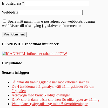
E-postadress
*
Webbplats
Spara mitt namn, min e-postadress och webbplats i denna
webbläsare till nästa gång jag skriver en kommentar.
ICANIWILL rabattkod influencer
Erbjudande
Senaste inläggen
Så hittar du träningsglädje när motivationen saknas
De 4 årstiderna i färganalys: välj träningskläder för din
färgpalett
Acroyoga med barn: 5 roliga övningar
ICIW shorts dam: bästa shortsen för olika typer av träning
Wall pilates (vägg-pilates): mina 5 favoritövningar