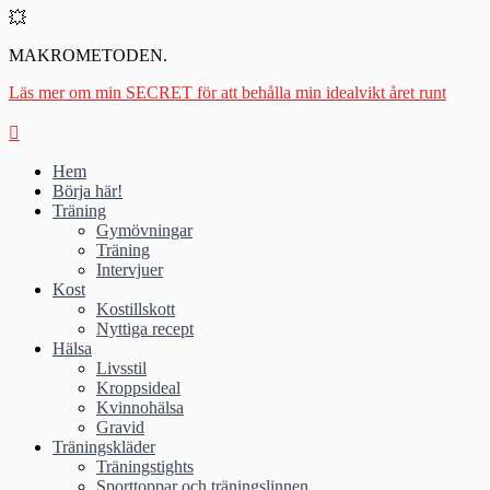
💥
MAKROMETODEN.
Läs mer om min SECRET för att behålla min idealvikt året runt
Hem
Börja här!
Träning
Gymövningar
Träning
Intervjuer
Kost
Kostillskott
Nyttiga recept
Hälsa
Livsstil
Kroppsideal
Kvinnohälsa
Gravid
Träningskläder
Träningstights
Sporttoppar och träningslinnen