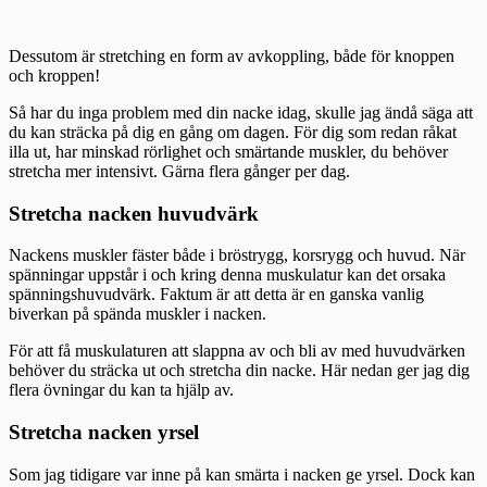
Dessutom är stretching en form av avkoppling, både för knoppen
och kroppen!
Så har du inga problem med din nacke idag, skulle jag ändå säga att
du kan sträcka på dig en gång om dagen. För dig som redan råkat
illa ut, har minskad rörlighet och smärtande muskler, du behöver
stretcha mer intensivt. Gärna flera gånger per dag.
Stretcha nacken huvudvärk
Nackens muskler fäster både i bröstrygg, korsrygg och huvud. När
spänningar uppstår i och kring denna muskulatur kan det orsaka
spänningshuvudvärk. Faktum är att detta är en ganska vanlig
biverkan på spända muskler i nacken.
För att få muskulaturen att slappna av och bli av med huvudvärken
behöver du sträcka ut och stretcha din nacke. Här nedan ger jag dig
flera övningar du kan ta hjälp av.
Stretcha nacken yrsel
Som jag tidigare var inne på kan smärta i nacken ge yrsel. Dock kan