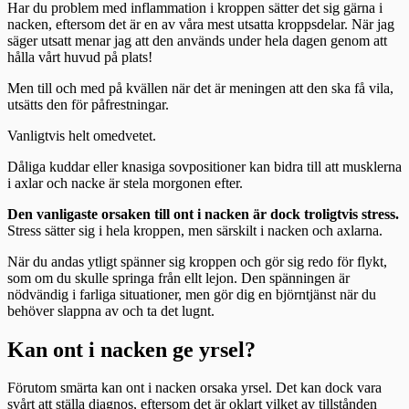
Har du problem med inflammation i kroppen sätter det sig gärna i
nacken, eftersom det är en av våra mest utsatta kroppsdelar. När jag
säger utsatt menar jag att den används under hela dagen genom att
hålla vårt huvud på plats!
Men till och med på kvällen när det är meningen att den ska få vila,
utsätts den för påfrestningar.
Vanligtvis helt omedvetet.
Dåliga kuddar eller knasiga sovpositioner kan bidra till att musklerna
i axlar och nacke är stela morgonen efter.
Den vanligaste orsaken till ont i nacken är dock troligtvis stress.
Stress sätter sig i hela kroppen, men särskilt i nacken och axlarna.
När du andas ytligt spänner sig kroppen och gör sig redo för flykt,
som om du skulle springa från ellt lejon. Den spänningen är
nödvändig i farliga situationer, men gör dig en björntjänst när du
behöver slappna av och ta det lugnt.
Kan ont i nacken ge yrsel?
Förutom smärta kan ont i nacken orsaka yrsel. Det kan dock vara
svårt att ställa diagnos, eftersom det är oklart vilket av tillstånden