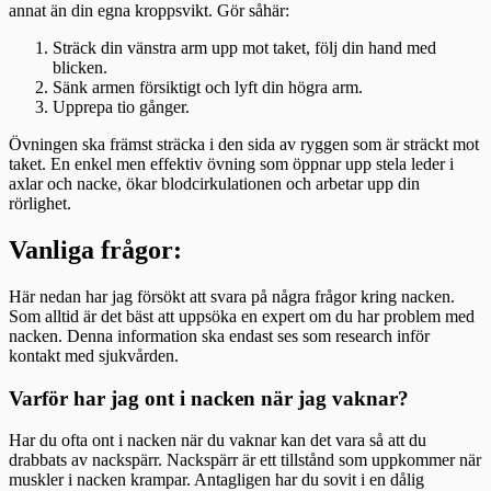
annat än din egna kroppsvikt. Gör såhär:
Sträck din vänstra arm upp mot taket, följ din hand med
blicken.
Sänk armen försiktigt och lyft din högra arm.
Upprepa tio gånger.
Övningen ska främst sträcka i den sida av ryggen som är sträckt mot
taket. En enkel men effektiv övning som öppnar upp stela leder i
axlar och nacke, ökar blodcirkulationen och arbetar upp din
rörlighet.
Vanliga frågor:
Här nedan har jag försökt att svara på några frågor kring nacken.
Som alltid är det bäst att uppsöka en expert om du har problem med
nacken. Denna information ska endast ses som research inför
kontakt med sjukvården.
Varför har jag ont i nacken när jag vaknar?
Har du ofta ont i nacken när du vaknar kan det vara så att du
drabbats av nackspärr. Nackspärr är ett tillstånd som uppkommer när
muskler i nacken krampar. Antagligen har du sovit i en dålig