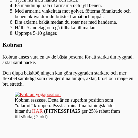
På inandning: räta ut armarna och lyft benen.
Med armarna vinkelräta mot golvet, fötterna förankrade och
benen aktiva drar du bröstet framåt och uppåt.
Dra axlarna bakåt medan du rotar ner med händerna.
Håll i 5 andetag och gå tillbaka till mattan.
Upprepa 5-10 gånger.
Kobran
Kobran anses vara en av de bästa poserna för att stärka din ryggrad,
axlar samt nacke.
Den djupa bakåtböjningen kan göra ryggraden starkare och mer
flexibel samtidigt som den ger dina lungor, axlar, bröst och mage en
bra stretch.
Kobran ssssssss. Detta är en superbra position som
”rätar ut” kroppen. Pssst… mina fina träningskläder
hittar du
HÄR
(
FITNESSFIA25
ger 25% rabatt fram
till söndag 2 okt)