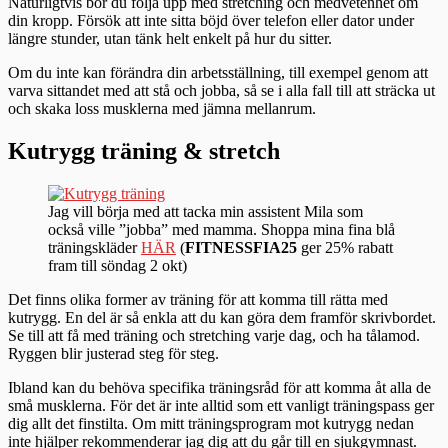
Naturligtvis bör du följa upp med stretching och medvetenhet om
din kropp. Försök att inte sitta böjd över telefon eller dator under
längre stunder, utan tänk helt enkelt på hur du sitter.
Om du inte kan förändra din arbetsställning, till exempel genom att
varva sittandet med att stå och jobba, så se i alla fall till att sträcka ut
och skaka loss musklerna med jämna mellanrum.
Kutrygg träning & stretch
Jag vill börja med att tacka min assistent Mila som
också ville ”jobba” med mamma. Shoppa mina fina blå
träningskläder
HÄR
(
FITNESSFIA25
ger 25% rabatt
fram till söndag 2 okt)
Det finns olika former av träning för att komma till rätta med
kutrygg. En del är så enkla att du kan göra dem framför skrivbordet.
Se till att få med träning och stretching varje dag, och ha tålamod.
Ryggen blir justerad steg för steg.
Ibland kan du behöva specifika träningsråd för att komma åt alla de
små musklerna. För det är inte alltid som ett vanligt träningspass ger
dig allt det finstilta. Om mitt träningsprogram mot kutrygg nedan
inte hjälper rekommenderar jag dig att du går till en sjukgymnast.