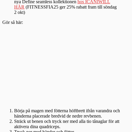
nya Define seamless kollektionen
hos ICANIWILL
HÄR
(FITNESSFIA25 ger 25% rabatt fram till söndag
2 okt)
Gör så här:
Börja på magen med fötterna höftbrett ifrån varandra och
händerna placerade bredvid de nedre revbenen.
Sträck ut benen och tryck ner med alla tio tånaglar för att
aktivera dina quadriceps.
Tryck ner med händer och fötter.