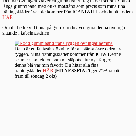
Den här övningen kräver ett gummiband. Jag har ett set om 3 olika
långa gummiband med olika motstånd som precis som mina fina
träningskläder även de kommer från ICANIWILL och du hittar dem
HÄR
Om du hellre vill träna på gym kan du även göra denna övning i
sittande i kabelmaskinen
Detta är en fantastisk övning för att stärka övre delen av
ryggen. Mina träningskläder kommer från ICIW Define
seamless kollektion som nu släppts i tre nya färger,
denna blå var min favorit. Du hittar alla fina
träningskläder
HÄR
(
FITNESSFIA25
ger 25% rabatt
fram till söndag 2 okt)