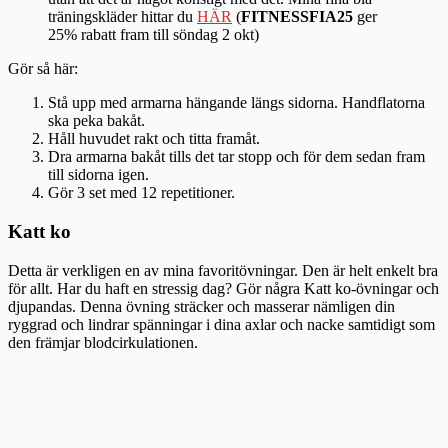
träningskläder hittar du
HÄR
(
FITNESSFIA25
ger
25% rabatt fram till söndag 2 okt)
Gör så här:
Stå upp med armarna hängande längs sidorna. Handflatorna
ska peka bakåt.
Håll huvudet rakt och titta framåt.
Dra armarna bakåt tills det tar stopp och för dem sedan fram
till sidorna igen.
Gör 3 set med 12 repetitioner.
Katt ko
Detta är verkligen en av mina favoritövningar. Den är helt enkelt bra
för allt. Har du haft en stressig dag? Gör några Katt ko-övningar och
djupandas. Denna övning sträcker och masserar nämligen din
ryggrad och lindrar spänningar i dina axlar och nacke samtidigt som
den främjar blodcirkulationen.