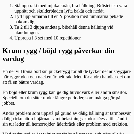
Stå upp rakt med mjuka knän, bra hållning. Bröstet ska vara
upprätt och skulderbladen lyfta bakåt och nedåt.
Lyft upp armarna till en Y-position med tummarna pekade
bakom dig.
Ta 2 till 3 djupa andetag, bibehåll denna hållning vid
utandningen.
Upprepa i 3 set med 10 repetitioner.
Krum rygg / böjd rygg påverkar din
vardag
En del vill träna bort sin puckelrygg för att de tycker det är snyggare
när ryggraden och nacken är helt rak. Men för andra handlar det om
att få en bättre vardag.
En böjd eller krum rygg kan ge dig huvudvärk eller andra smärtor.
Speciellt om du sitter under längre perioder, som många gör på
jobbet.
Andra problem som uppstå på grund av dålig hållning är tarmbesvär,
dålig cirkulation i hjärnan samt belastningsskador. Dessa tillstånd i
sin tur leder till hemorrojder, åderbråck eller problem med erektion.