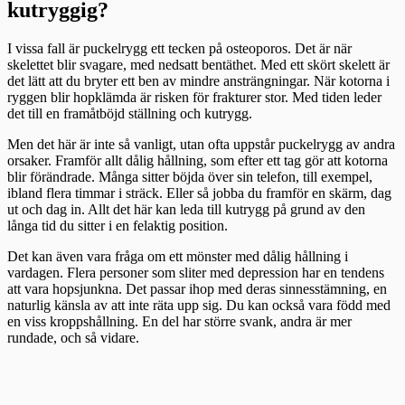
kutryggig?
I vissa fall är puckelrygg ett tecken på osteoporos. Det är när
skelettet blir svagare, med nedsatt bentäthet. Med ett skört skelett är
det lätt att du bryter ett ben av mindre ansträngningar. När kotorna i
ryggen blir hopklämda är risken för frakturer stor. Med tiden leder
det till en framåtböjd ställning och kutrygg.
Men det här är inte så vanligt, utan ofta uppstår puckelrygg av andra
orsaker. Framför allt dålig hållning, som efter ett tag gör att kotorna
blir förändrade. Många sitter böjda över sin telefon, till exempel,
ibland flera timmar i sträck. Eller så jobba du framför en skärm, dag
ut och dag in. Allt det här kan leda till kutrygg på grund av den
långa tid du sitter i en felaktig position.
Det kan även vara fråga om ett mönster med dålig hållning i
vardagen. Flera personer som sliter med depression har en tendens
att vara hopsjunkna. Det passar ihop med deras sinnesstämning, en
naturlig känsla av att inte räta upp sig. Du kan också vara född med
en viss kroppshållning. En del har större svank, andra är mer
rundade, och så vidare.