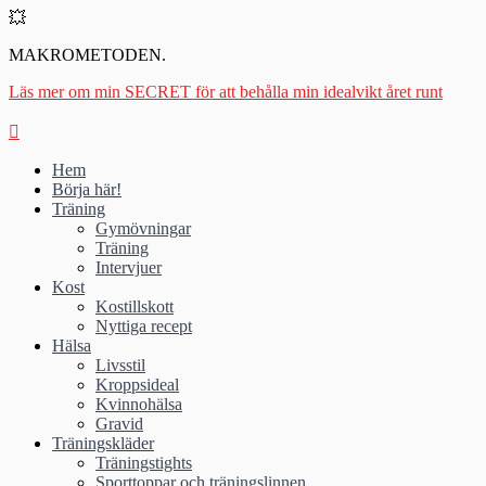
💥
MAKROMETODEN.
Läs mer om min SECRET för att behålla min idealvikt året runt
Hem
Börja här!
Träning
Gymövningar
Träning
Intervjuer
Kost
Kostillskott
Nyttiga recept
Hälsa
Livsstil
Kroppsideal
Kvinnohälsa
Gravid
Träningskläder
Träningstights
Sporttoppar och träningslinnen