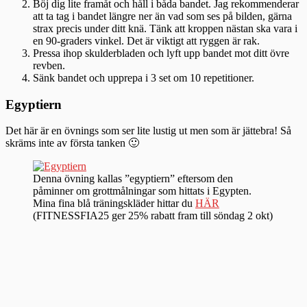
Böj dig lite framåt och håll i båda bandet. Jag rekommenderar
att ta tag i bandet längre ner än vad som ses på bilden, gärna
strax precis under ditt knä. Tänk att kroppen nästan ska vara i
en 90-graders vinkel. Det är viktigt att ryggen är rak.
Pressa ihop skulderbladen och lyft upp bandet mot ditt övre
revben.
Sänk bandet och upprepa i 3 set om 10 repetitioner.
Egyptiern
Det här är en övnings som ser lite lustig ut men som är jättebra! Så
skräms inte av första tanken 🙂
Denna övning kallas ”egyptiern” eftersom den
påminner om grottmålningar som hittats i Egypten.
Mina fina blå träningskläder hittar du
HÄR
(FITNESSFIA25 ger 25% rabatt fram till söndag 2 okt)