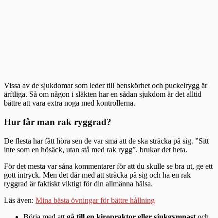
Vissa av de sjukdomar som leder till benskörhet och puckelrygg är
ärftliga. Så om någon i släkten har en sådan sjukdom är det alltid
bättre att vara extra noga med kontrollerna.
Hur får man rak ryggrad?
De flesta har fått höra sen de var små att de ska sträcka på sig. ”Sitt
inte som en hösäck, utan stå med rak rygg”, brukar det heta.
För det mesta var såna kommentarer för att du skulle se bra ut, ge ett
gott intryck. Men det där med att sträcka på sig och ha en rak
ryggrad är faktiskt viktigt för din allmänna hälsa.
Läs även:
Mina bästa övningar för bättre hållning
Börja med att
gå till en kiropraktor eller sjukgymnast
och