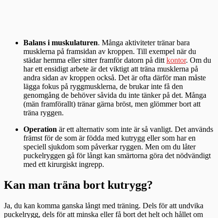
Balans i muskulaturen
. Många aktiviteter tränar bara
musklerna på framsidan av kroppen. Till exempel när du
städar hemma eller sitter framför datorn på ditt
kontor
. Om du
har ett ensidigt arbete är det viktigt att träna musklerna på
andra sidan av kroppen också. Det är ofta därför man måste
lägga fokus på ryggmusklerna, de brukar inte få den
genomgång de behöver såvida du inte tänker på det. Många
(män framförallt) tränar gärna bröst, men glömmer bort att
träna ryggen.
Operation
är ett alternativ som inte är så vanligt. Det används
främst för de som är födda med kutrygg eller som har en
speciell sjukdom som påverkar ryggen. Men om du låter
puckelryggen gå för långt kan smärtorna göra det nödvändigt
med ett kirurgiskt ingrepp.
Kan man träna bort kutrygg?
Ja, du kan komma ganska långt med träning. Dels för att undvika
puckelrygg, dels för att minska eller få bort det helt och hållet om