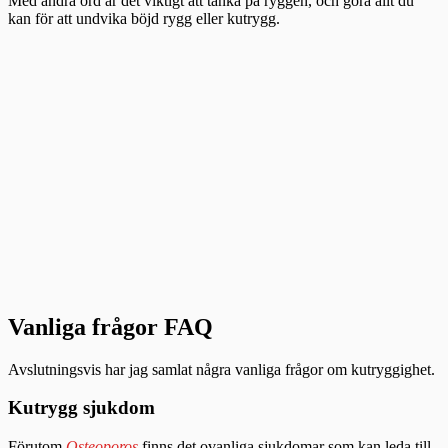
Med andra ord är det viktigt att tänka på ryggen, och göra allt du
kan för att undvika böjd rygg eller kutrygg.
Vanliga frågor FAQ
Avslutningsvis har jag samlat några vanliga frågor om kutryggighet.
Kutrygg sjukdom
Förutom
Osteoporos
finns det ovanliga sjukdomar som kan leda till