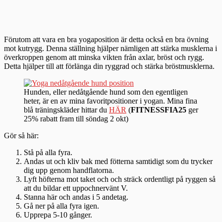
Förutom att vara en bra yogaposition är detta också en bra övning
mot kutrygg. Denna ställning hjälper nämligen att stärka musklerna i
överkroppen genom att minska vikten från axlar, bröst och rygg.
Detta hjälper till att förlänga din ryggrad och stärka bröstmusklerna.
Hunden, eller nedåtgående hund som den egentligen
heter, är en av mina favoritpositioner i yogan. Mina fina
blå träningskläder hittar du
HÄR
(
FITNESSFIA25
ger
25% rabatt fram till söndag 2 okt)
Gör så här:
Stå på alla fyra.
Andas ut och kliv bak med fötterna samtidigt som du trycker
dig upp genom handflatorna.
Lyft höfterna mot taket och och sträck ordentligt på ryggen så
att du bildar ett uppochnervänt V.
Stanna här och andas i 5 andetag.
Gå ner på alla fyra igen.
Upprepa 5-10 gånger.