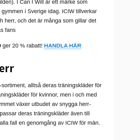
lden). I Can I Will är ett märke som
 gymmen i Sverige idag. ICIW tillverkar
h herr, och det är många som gillar det
as fans
0
ger 20 % rabatt!
HANDLA HÄR
err
-sortiment, alltså deras träningskläder för
ingskläder för kvinnor, men i och med
 gymmet växer utbudet av snygga herr-
assar deras träningskläder även till
 alla fall en genomgång av ICIW för män.