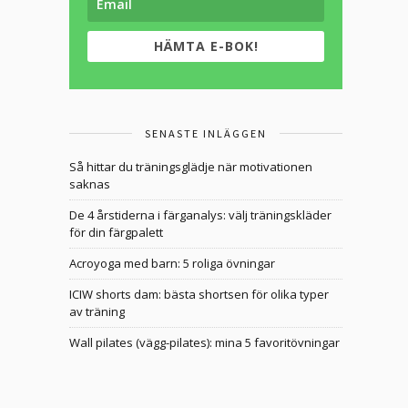
HÄMTA E-BOK!
SENASTE INLÄGGEN
Så hittar du träningsglädje när motivationen
saknas
De 4 årstiderna i färganalys: välj träningskläder
för din färgpalett
Acroyoga med barn: 5 roliga övningar
ICIW shorts dam: bästa shortsen för olika typer
av träning
Wall pilates (vägg-pilates): mina 5 favoritövningar