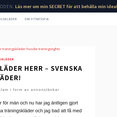
ODEN.
Läs mer om min SECRET för att behålla min ideal
NGSKLÄDER
OM FITNESSFIA
SKLÄDER
KLÄDER HERR – SVENSKA
ÄDER!
klam i form av annonslänkar
r för män och nu har jag äntligen gjort
gga träningskläder och jag bad att få med