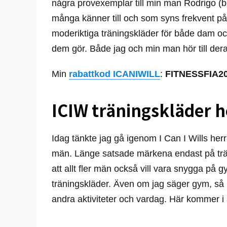
några provexemplar till min man Rodrigo (bi
många känner till och som syns frekvent på
moderiktiga träningskläder för både dam oc
dem gör. Både jag och min man hör till der
Min
rabattkod ICANIWILL
:
FITNESSFIA2
ICIW träningskläder h
Idag tänkte jag gå igenom I Can I Wills herr
män. Länge satsade märkena endast på trän
att allt fler män också vill vara snygga på
träningskläder. Även om jag säger gym, så p
andra aktiviteter och vardag. Här kommer i