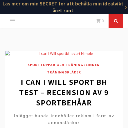
Läs mer om min SECRET för att behålla min idealvikt
året runt
0
,
SPORTTOPPAR OCH TRÄNINGSLINNEN
TRÄNINGSKLÄDER
I CAN I WILL SPORT BH
TEST – RECENSION AV 9
SPORTBEHÅAR
Inlägget bunda innehåller reklam i form av
annonslänkar