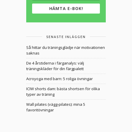
HÄMTA E-BOK!
SENASTE INLÄGGEN
Så hittar du träningsglädje när motivationen
saknas
De 4 årstiderna i färganalys: välj
träningskläder för din färgpalett
Acroyoga med barn: 5 roliga övningar
ICIW shorts dam: bästa shortsen för olika
typer av träning
Wall pilates (vägg-pilates): mina 5
favoritövningar