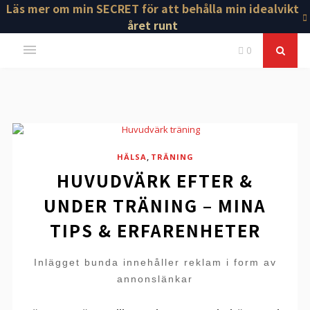
Läs mer om min SECRET för att behålla min idealvikt
året runt
0
,
HÄLSA
TRÄNING
HUVUDVÄRK EFTER &
UNDER TRÄNING – MINA
TIPS & ERFARENHETER
Inlägget bunda innehåller reklam i form av
annonslänkar