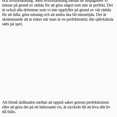
och livsförlamning. Med livsförlamning menas de möjligheter vi
missar på grund av rädsla för att göra något som inte är perfekt. Det
är också alla drömmar som vi inte uppfyller på grund av vår rädsla
för att falla, göra misstag och att andra ska bli missnöjda. Det är
skrämmande att ta risker när man är en perfektionist; din självkänsla
sätts på spel.
Att förstå skillnaden mellan att uppnå saker genom perfektionism
eller att göra det på ett hälsosamt vis, är nyckeln till att leva ditt liv
till fullo.