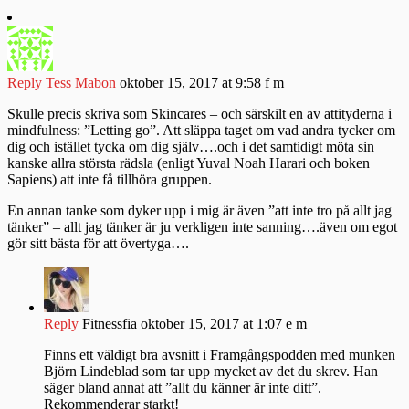
Reply
Tess Mabon
oktober 15, 2017 at 9:58 f m
Skulle precis skriva som Skincares – och särskilt en av attityderna i
mindfulness: ”Letting go”. Att släppa taget om vad andra tycker om
dig och istället tycka om dig själv….och i det samtidigt möta sin
kanske allra största rädsla (enligt Yuval Noah Harari och boken
Sapiens) att inte få tillhöra gruppen.
En annan tanke som dyker upp i mig är även ”att inte tro på allt jag
tänker” – allt jag tänker är ju verkligen inte sanning….även om egot
gör sitt bästa för att övertyga….
Reply
Fitnessfia
oktober 15, 2017 at 1:07 e m
Finns ett väldigt bra avsnitt i Framgångspodden med munken
Björn Lindeblad som tar upp mycket av det du skrev. Han
säger bland annat att ”allt du känner är inte ditt”.
Rekommenderar starkt!