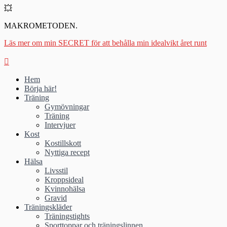
💥
MAKROMETODEN.
Läs mer om min SECRET för att behålla min idealvikt året runt
Hem
Börja här!
Träning
Gymövningar
Träning
Intervjuer
Kost
Kostillskott
Nyttiga recept
Hälsa
Livsstil
Kroppsideal
Kvinnohälsa
Gravid
Träningskläder
Träningstights
Sporttoppar och träningslinnen