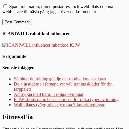
Spara mitt namn, min e-postadress och webbplats i denna
webbläsare till nästa gång jag skriver en kommentar.
ICANIWILL rabattkod influencer
Erbjudande
Senaste inläggen
Så hittar du träningsglädje när motivationen saknas
De 4 årstiderna i färganalys: välj träningskläder för din
färgpalett
Acroyoga med barn: 5 roliga övningar
ICIW shorts dam: bästa shortsen för olika typer av träning
Wall pilates (vägg-pilates): mina 5 favoritövningar
FitnessFia