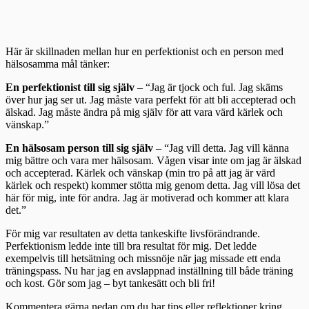
Här är skillnaden mellan hur en perfektionist och en person med
hälsosamma mål tänker:
En perfektionist till sig själv
– “Jag är tjock och ful. Jag skäms
över hur jag ser ut. Jag måste vara perfekt för att bli accepterad och
älskad. Jag måste ändra på mig själv för att vara värd kärlek och
vänskap.”
En hälsosam person till sig själv
– “Jag vill detta. Jag vill känna
mig bättre och vara mer hälsosam. Vågen visar inte om jag är älskad
och accepterad. Kärlek och vänskap (min tro på att jag är värd
kärlek och respekt) kommer stötta mig genom detta. Jag vill lösa det
här för mig, inte för andra. Jag är motiverad och kommer att klara
det.”
För mig var resultaten av detta tankeskifte livsförändrande.
Perfektionism ledde inte till bra resultat för mig. Det ledde
exempelvis till hetsätning och missnöje när jag missade ett enda
träningspass. Nu har jag en avslappnad inställning till både träning
och kost. Gör som jag – byt tankesätt och bli fri!
Kommentera gärna nedan om du har tips eller reflektioner kring