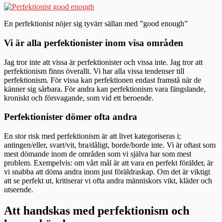
En perfektionist nöjer sig tyvärr sällan med ”good enough”
Vi är alla perfektionister inom visa områden
Jag tror inte att vissa är perfektionister och vissa inte. Jag tror att
perfektionism finns överallt. Vi har alla vissa tendenser till
perfektionism. För vissa kan perfektionen endast framstå när de
känner sig sårbara. För andra kan perfektionism vara fängslande,
kroniskt och försvagande, som vid ett beroende.
Perfektionister dömer ofta andra
En stor risk med perfektionism är att livet kategoriseras i;
antingen/eller, svart/vit, bra/dåligt, borde/borde inte. Vi är oftast som
mest dömande inom de områden som vi själva har som mest
problem. Exempelvis: om vårt mål är att vara en perfekt förälder, är
vi snabba att döma andra inom just föräldraskap. Om det är viktigt
att se perfekt ut, kritiserar vi ofta andra människors vikt, kläder och
utseende.
Att handskas med perfektionism och