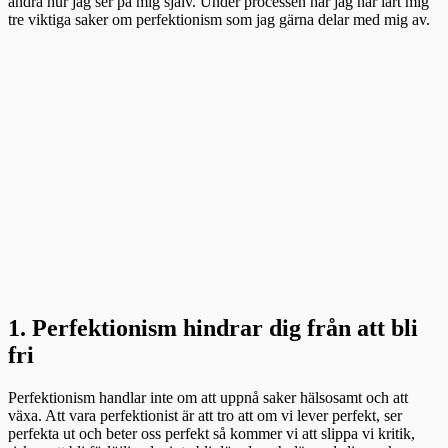
ändra hur jag ser på mig själv. Under processen har jag har lärt mig
tre viktiga saker om perfektionism som jag gärna delar med mig av.
1. Perfektionism hindrar dig från att bli
fri
Perfektionism handlar inte om att uppnå saker hälsosamt och att
växa. Att vara perfektionist är att tro att om vi lever perfekt, ser
perfekta ut och beter oss perfekt så kommer vi att slippa vi kritik,