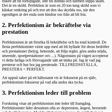
risken att bli förlöjligade, inte bli dömda och därmed slippa skam.
Det är en sköld. Perfektion är som en 20 ton tung sköld som vi
kånkar omkring på och tror att den ska skydda oss, när den
egentligen är det enda som hindrar oss från att bli fria.
2. Perfektionism är bekräftelse via
prestation
Perfektionism är att försöka få bekräftelse och ha total kontroll. De
flesta perfektionister växte upp med att bli hyllade för deras bedrifter
och prestationer (betyg, beteende, att följa regler, göra andra nöjda,
utseende, sportprestationer osv…). Någonstans på vägen accepterar
vi detta farliga och försvagande sätt att tänka på: Jag är vad jag
presterar och hur bra jag presterade. TILLFREDSSTÄLLA,
PRESTERA = PERFEKT.
Att uppnå saker på ett hälsosamt vis är fokuserat på en själv,
perfektionism fokuserar på vad alla andra ska tycka.
3. Perfektionism leder till problem
Forskning visar att perfektionism inte leder till framgång.
Perfektionister lider dessutom ofta av depression, ångest, beroende