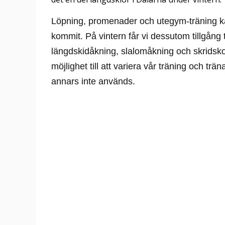
Löpning, promenader och utegym-träning ka
kommit. På vintern får vi dessutom tillgång t
längdskidåkning, slalomåkning och skridsko
möjlighet till att variera vår träning och t
annars inte används.