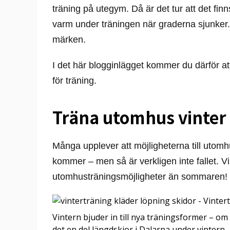
träning på utegym. Då är det tur att det finn
varm under träningen när graderna sjunker.
märken.
I det här blogginlägget kommer du därför at
för träning.
Träna utomhus vinter
Många upplever att möjligheterna till utomhu
kommer – men så är verkligen inte fallet. Vi
utomhusträningsmöjligheter än sommaren!
Vintern bjuder in till nya träningsformer – om v
det en del längdskior i Dalarna under vintern.