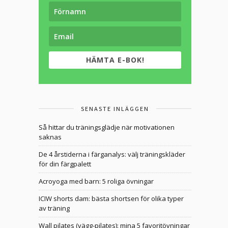
HÄMTA E-BOK!
SENASTE INLÄGGEN
Så hittar du träningsglädje när motivationen
saknas
De 4 årstiderna i färganalys: välj träningskläder
för din färgpalett
Acroyoga med barn: 5 roliga övningar
ICIW shorts dam: bästa shortsen för olika typer
av träning
Wall pilates (vägg-pilates): mina 5 favoritövningar