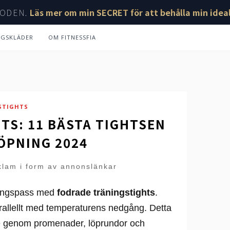
ODEN.
Läs mer om min SECRET för att behålla min ideal
NGSKLÄDER
OM FITNESSFIA
STIGHTS
TS: 11 BÄSTA TIGHTSEN
ÖPNING 2024
klam i form av annonslänkar
äningspass med
fodrade träningstights
.
parallellt med temperaturens nedgång. Detta
 ute genom promenader, löprundor och