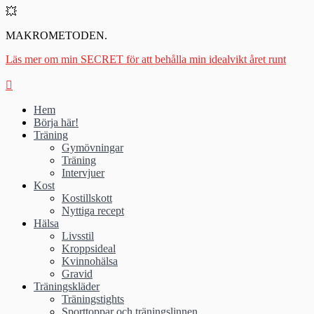
💥
MAKROMETODEN.
Läs mer om min SECRET för att behålla min idealvikt året runt
Hem
Börja här!
Träning
Gymövningar
Träning
Intervjuer
Kost
Kostillskott
Nyttiga recept
Hälsa
Livsstil
Kroppsideal
Kvinnohälsa
Gravid
Träningskläder
Träningstights
Sporttoppar och träningslinnen