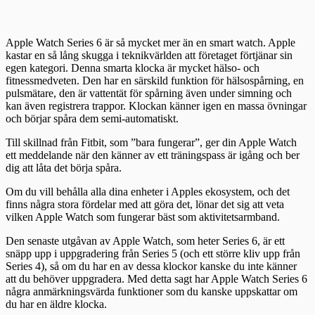
Apple Watch Series 6 är så mycket mer än en smart watch. Apple
kastar en så lång skugga i teknikvärlden att företaget förtjänar sin
egen kategori. Denna smarta klocka är mycket hälso- och
fitnessmedveten. Den har en särskild funktion för hälsospårning, en
pulsmätare, den är vattentät för spårning även under simning och
kan även registrera trappor. Klockan känner igen en massa övningar
och börjar spåra dem semi-automatiskt.
Till skillnad från Fitbit, som ”bara fungerar”, ger din Apple Watch
ett meddelande när den känner av ett träningspass är igång och ber
dig att låta det börja spåra.
Om du vill behålla alla dina enheter i Apples ekosystem, och det
finns några stora fördelar med att göra det, lönar det sig att veta
vilken Apple Watch som fungerar bäst som aktivitetsarmband.
Den senaste utgåvan av Apple Watch, som heter Series 6, är ett
snäpp upp i uppgradering från Series 5 (och ett större kliv upp från
Series 4), så om du har en av dessa klockor kanske du inte känner
att du behöver uppgradera. Med detta sagt har Apple Watch Series 6
några anmärkningsvärda funktioner som du kanske uppskattar om
du har en äldre klocka.