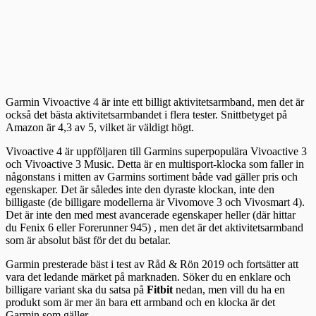
Garmin Vivoactive 4 är inte ett billigt aktivitetsarmband, men det är
också det bästa aktivitetsarmbandet i flera tester. Snittbetyget på
Amazon är 4,3 av 5, vilket är väldigt högt.
Vivoactive 4 är uppföljaren till Garmins superpopulära Vivoactive 3
och Vivoactive 3 Music. Detta är en multisport-klocka som faller in
någonstans i mitten av Garmins sortiment både vad gäller pris och
egenskaper. Det är således inte den dyraste klockan, inte den
billigaste (de billigare modellerna är Vivomove 3 och Vivosmart 4).
Det är inte den med mest avancerade egenskaper heller (där hittar
du Fenix 6 eller Forerunner 945) , men det är det aktivitetsarmband
som är absolut bäst för det du betalar.
Garmin presterade bäst i test av Råd & Rön 2019 och fortsätter att
vara det ledande märket på marknaden. Söker du en enklare och
billigare variant ska du satsa på
Fitbit
nedan, men vill du ha en
produkt som är mer än bara ett armband och en klocka är det
Garmin som gäller.