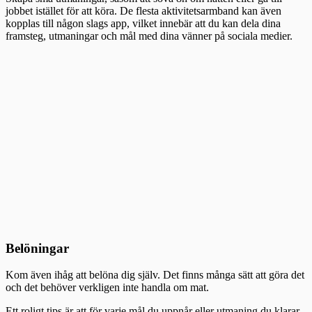
jobbet istället för att köra. De flesta aktivitetsarmband kan även
kopplas till någon slags app, vilket innebär att du kan dela dina
framsteg, utmaningar och mål med dina vänner på sociala medier.
Belöningar
Kom även ihåg att belöna dig själv. Det finns många sätt att göra det
och det behöver verkligen inte handla om mat.
Ett roligt tips är att för varje mål du uppnår eller utmaning du klarar