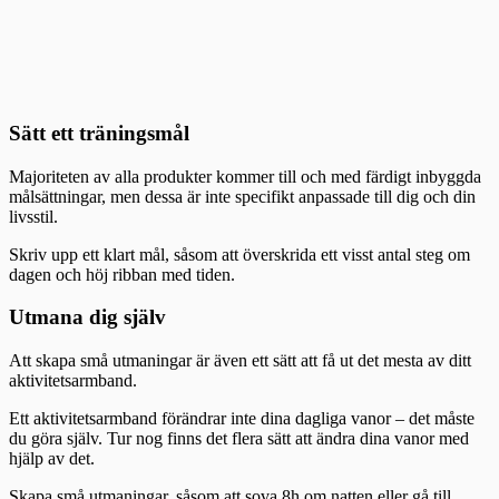
Sätt ett träningsmål
Majoriteten av alla produkter kommer till och med färdigt inbyggda
målsättningar, men dessa är inte specifikt anpassade till dig och din
livsstil.
Skriv upp ett klart mål, såsom att överskrida ett visst antal steg om
dagen och höj ribban med tiden.
Utmana dig själv
Att skapa små utmaningar är även ett sätt att få ut det mesta av ditt
aktivitetsarmband.
Ett aktivitetsarmband förändrar inte dina dagliga vanor – det måste
du göra själv. Tur nog finns det flera sätt att ändra dina vanor med
hjälp av det.
Skapa små utmaningar, såsom att sova 8h om natten eller gå till