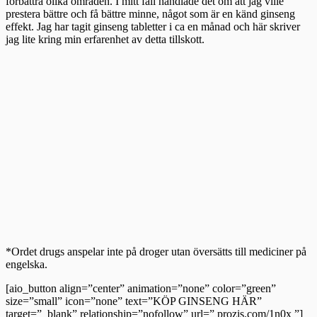
förbättra olika områden. I mitt fall handlade det om att jag ville
prestera bättre och få bättre minne, något som är en känd ginseng
effekt. Jag har tagit ginseng tabletter i ca en månad och här skriver
jag lite kring min erfarenhet av detta tillskott.
*Ordet drugs anspelar inte på droger utan översätts till mediciner på
engelska.
[aio_button align=”center” animation=”none” color=”green”
size=”small” icon=”none” text=”KÖP GINSENG HÄR”
target=”_blank” relationship=”nofollow” url=” prozis.com/1n0x ”]