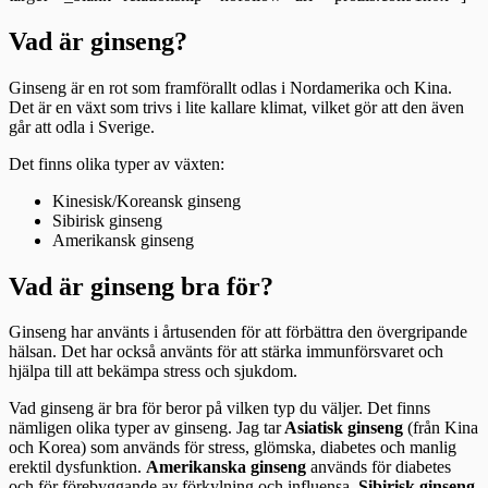
Vad är ginseng?
Ginseng är en rot som framförallt odlas i Nordamerika och Kina.
Det är en växt som trivs i lite kallare klimat, vilket gör att den även
går att odla i Sverige.
Det finns olika typer av växten:
Kinesisk/Koreansk ginseng
Sibirisk ginseng
Amerikansk ginseng
Vad är ginseng bra för?
Ginseng har använts i årtusenden för att förbättra den övergripande
hälsan. Det har också använts för att stärka immunförsvaret och
hjälpa till att bekämpa stress och sjukdom.
Vad ginseng är bra för beror på vilken typ du väljer. Det finns
nämligen olika typer av ginseng. Jag tar
Asiatisk ginseng
(från Kina
och Korea) som används för stress, glömska, diabetes och manlig
erektil dysfunktion.
Amerikanska ginseng
används för diabetes
och för förebyggande av förkylning och influensa.
Sibirisk ginseng