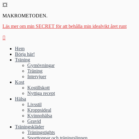
💥
MAKROMETODEN.
Läs mer om min SECRET för att behålla min idealvikt året runt
Hem
Börja här!
Träning
Gymövningar
Träning
Intervjuer
Kost
Kostillskott
Nyttiga recept
Hälsa
Livsstil
Kroppsideal
Kvinnohälsa
Gravid
Träningskläder
Träningstights
Sporttoppar och träningslinnen