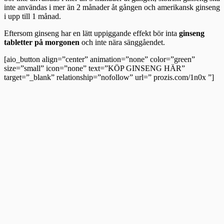
inte användas i mer än 2 månader åt gången och amerikansk ginseng
i upp till 1 månad.
Eftersom ginseng har en lätt uppiggande effekt bör inta
ginseng
tabletter på morgonen
och inte nära sänggåendet.
[aio_button align=”center” animation=”none” color=”green”
size=”small” icon=”none” text=”KÖP GINSENG HÄR”
target=”_blank” relationship=”nofollow” url=” prozis.com/1n0x ”]