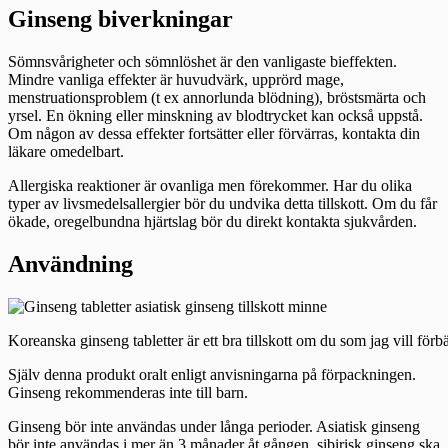
Ginseng biverkningar
Sömnsvårigheter och sömnlöshet är den vanligaste bieffekten.
Mindre vanliga effekter är huvudvärk, upprörd mage,
menstruationsproblem (t ex annorlunda blödning), bröstsmärta och
yrsel. En ökning eller minskning av blodtrycket kan också uppstå.
Om någon av dessa effekter fortsätter eller förvärras, kontakta din
läkare omedelbart.
Allergiska reaktioner är ovanliga men förekommer. Har du olika
typer av livsmedelsallergier bör du undvika detta tillskott. Om du får
ökade, oregelbundna hjärtslag bör du direkt kontakta sjukvården.
Användning
Koreanska ginseng tabletter är ett bra tillskott om du som jag vill förb
Själv denna produkt oralt enligt anvisningarna på förpackningen.
Ginseng rekommenderas inte till barn.
Ginseng bör inte användas under långa perioder. Asiatisk ginseng
bör inte användas i mer än 3 månader åt gången, sibirisk ginseng ska