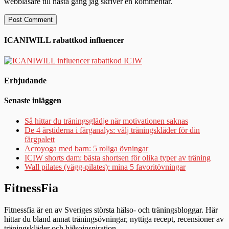
webbläsare till nästa gång jag skriver en kommentar.
ICANIWILL rabattkod influencer
Erbjudande
Senaste inläggen
Så hittar du träningsglädje när motivationen saknas
De 4 årstiderna i färganalys: välj träningskläder för din
färgpalett
Acroyoga med barn: 5 roliga övningar
ICIW shorts dam: bästa shortsen för olika typer av träning
Wall pilates (vägg-pilates): mina 5 favoritövningar
FitnessFia
Fitnessfia är en av Sveriges största hälso- och träningsbloggar. Här
hittar du bland annat träningsövningar, nyttiga recept, recensioner av
träningskläder och hälsoinspiration.