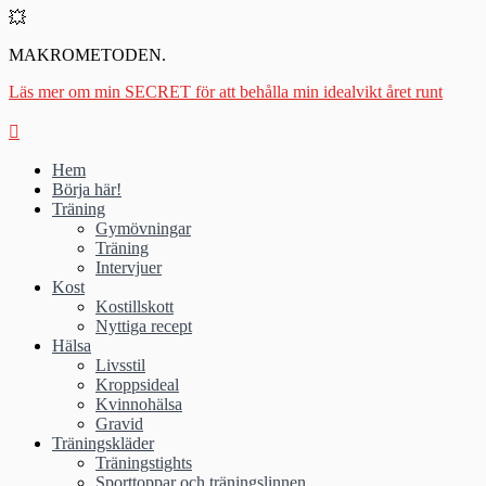
💥
MAKROMETODEN.
Läs mer om min SECRET för att behålla min idealvikt året runt
Hem
Börja här!
Träning
Gymövningar
Träning
Intervjuer
Kost
Kostillskott
Nyttiga recept
Hälsa
Livsstil
Kroppsideal
Kvinnohälsa
Gravid
Träningskläder
Träningstights
Sporttoppar och träningslinnen