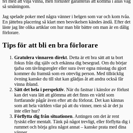
fel med att vilja vinna, men förluster garanteras att komma i allas väg
så småningom.
Jag spelade poker med några vänner i helgen som var och kom tvåa.
En jättebra placering så klart men besvikelsen kändes ändå. Efter det
läste jag lite olika artiklar om hur man blir bättre om man är en dålig
förlorare.
Tips för att bli en bra förlorare
Gratulera vinnaren direkt
. Detta är ett bra sätt att ta bort
fokus från dig själv och erkänna dig besegrad. Om du börjar
tjafsa om tävlingsregler eller sura över egna misstag du gjort
kommer du framstå som en otrevlig person. Med tillräcklig
övning kanske du till slut kan glädjas åt att andra också får
vinna ibland.
Sätt det hela i perspektiv
. När du fastnar i känslor av förlust
kan det vara lätt att glömma att det finns en värld som
fortfarande pågår även efter att du förlorat. Det kan kännas
som att hela världen vilar på att du vinner, men så är det ju
inte eller hur?
Förflytta dig från situationen
. Antingen om det är rent
fysiskt eller mentalt. Tänk på något trevligt, eller förflytta dig i
rummet och börja göra något annat – kanske prata med dina
vänner.