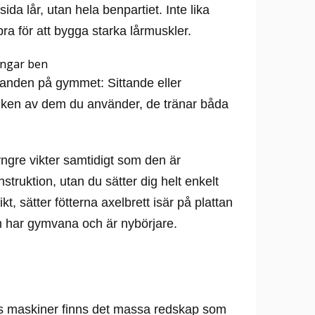
da lår, utan hela benpartiet. Inte lika
bra för att bygga starka lårmuskler.
öranden på gymmet: Sittande eller
vilken av dem du använder, de tränar båda
tyngre vikter samtidigt som den är
truktion, utan du sätter dig helt enkelt
ikt, sätter fötterna axelbrett isär på plattan
m har gymvana och är nybörjare.
s maskiner finns det massa redskap som