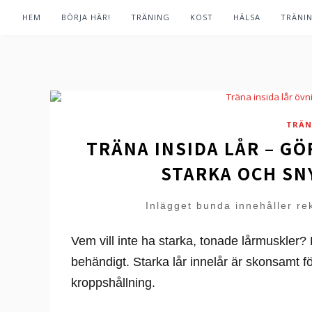
HEM
BÖRJA HÄR!
TRÄNING
KOST
HÄLSA
TRÄNI
TRÄN
TRÄNA INSIDA LÅR – G
STARKA OCH SN
Inlägget bunda innehåller re
Vem vill inte ha starka, tonade lårmuskler?
behändigt. Starka lår innelår är skonsamt för
kroppshållning.