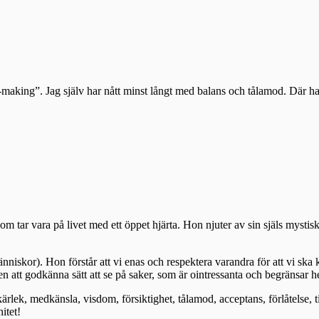
e-making”. Jag själv har nått minst långt med balans och tålamod. Där h
 tar vara på livet med ett öppet hjärta. Hon njuter av sin själs mystisk
änniskor). Hon förstår att vi enas och respektera varandra för att vi ska 
gen att godkänna sätt att se på saker, som är ointressanta och begränsar 
lek, medkänsla, visdom, försiktighet, tålamod, acceptans, förlåtelse, t
itet!