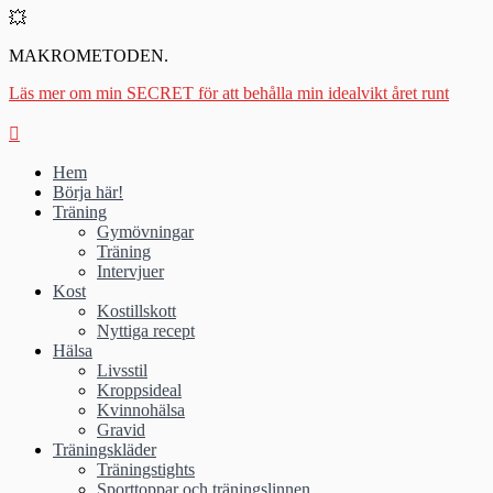
💥
MAKROMETODEN.
Läs mer om min SECRET för att behålla min idealvikt året runt
Hem
Börja här!
Träning
Gymövningar
Träning
Intervjuer
Kost
Kostillskott
Nyttiga recept
Hälsa
Livsstil
Kroppsideal
Kvinnohälsa
Gravid
Träningskläder
Träningstights
Sporttoppar och träningslinnen