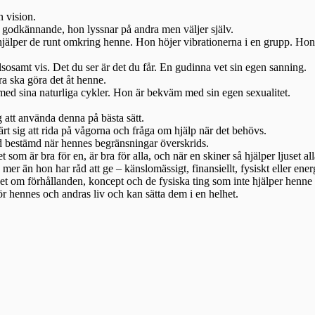
n vision.
 godkännande, hon lyssnar på andra men väljer själv.
älper de runt omkring henne. Hon höjer vibrationerna i en grupp. Hon 
sosamt vis. Det du ser är det du får. En gudinna vet sin egen sanning.
ra ska göra det åt henne.
 med sina naturliga cykler. Hon är bekväm med sin egen sexualitet.
g att använda denna på bästa sätt.
ärt sig att rida på vågorna och fråga om hjälp när det behövs.
d bestämd när hennes begränsningar överskrids.
om är bra för en, är bra för alla, och när en skiner så hjälper ljuset all
er än hon har råd att ge – känslomässigt, finansiellt, fysiskt eller ener
t om förhållanden, koncept och de fysiska ting som inte hjälper henne 
r hennes och andras liv och kan sätta dem i en helhet.