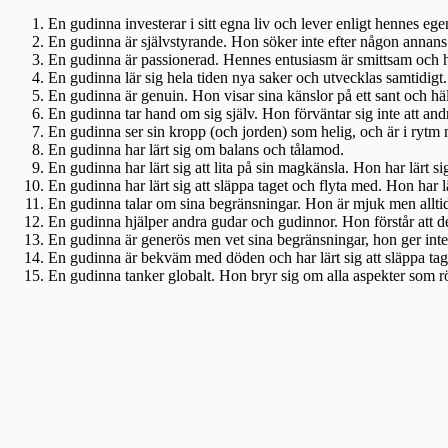
En gudinna investerar i sitt egna liv och lever enligt hennes ege
En gudinna är självstyrande. Hon söker inte efter någon annans
En gudinna är passionerad. Hennes entusiasm är smittsam och hj
En gudinna lär sig hela tiden nya saker och utvecklas samtidigt.
En gudinna är genuin. Hon visar sina känslor på ett sant och häl
En gudinna tar hand om sig själv. Hon förväntar sig inte att and
En gudinna ser sin kropp (och jorden) som helig, och är i rytm
En gudinna har lärt sig om balans och tålamod.
En gudinna har lärt sig att lita på sin magkänsla. Hon har lärt si
En gudinna har lärt sig att släppa taget och flyta med. Hon har l
En gudinna talar om sina begränsningar. Hon är mjuk men allti
En gudinna hjälper andra gudar och gudinnor. Hon förstår att det s
En gudinna är generös men vet sina begränsningar, hon ger inte m
En gudinna är bekväm med döden och har lärt sig att släppa tage
En gudinna tanker globalt. Hon bryr sig om alla aspekter som rö