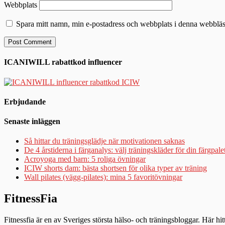
Webbplats
Spara mitt namn, min e-postadress och webbplats i denna webbläsa
ICANIWILL rabattkod influencer
Erbjudande
Senaste inläggen
Så hittar du träningsglädje när motivationen saknas
De 4 årstiderna i färganalys: välj träningskläder för din färgpale
Acroyoga med barn: 5 roliga övningar
ICIW shorts dam: bästa shortsen för olika typer av träning
Wall pilates (vägg-pilates): mina 5 favoritövningar
FitnessFia
Fitnessfia är en av Sveriges största hälso- och träningsbloggar. Här hi