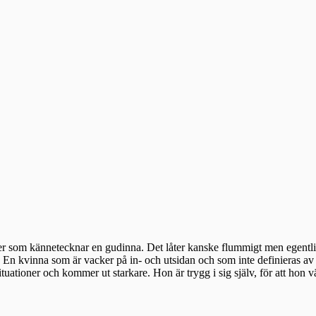
ter som kännetecknar en gudinna. Det låter kanske flummigt men egentl
tig. En kvinna som är vacker på in- och utsidan och som inte definieras a
ationer och kommer ut starkare. Hon är trygg i sig själv, för att hon väl