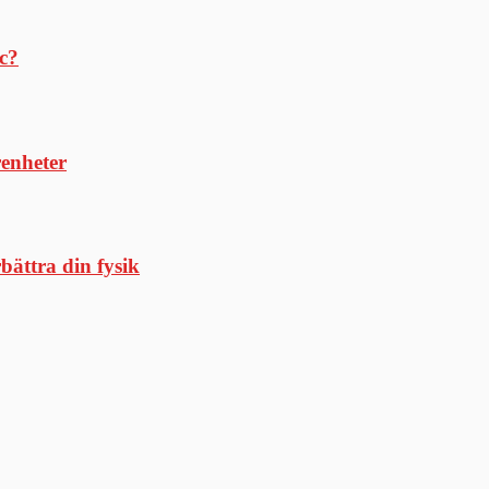
tc?
renheter
bättra din fysik