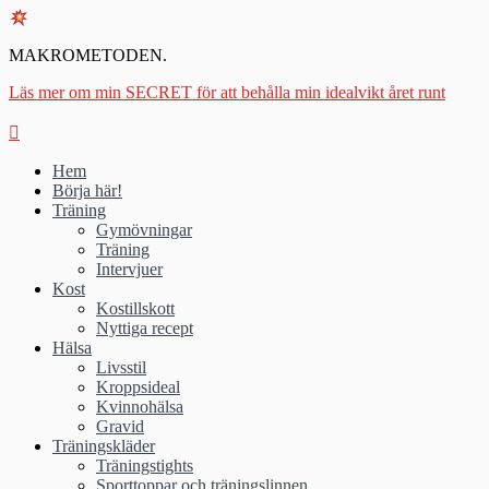
MAKROMETODEN.
Läs mer om min SECRET för att behålla min idealvikt året runt
Hem
Börja här!
Träning
Gymövningar
Träning
Intervjuer
Kost
Kostillskott
Nyttiga recept
Hälsa
Livsstil
Kroppsideal
Kvinnohälsa
Gravid
Träningskläder
Träningstights
Sporttoppar och träningslinnen