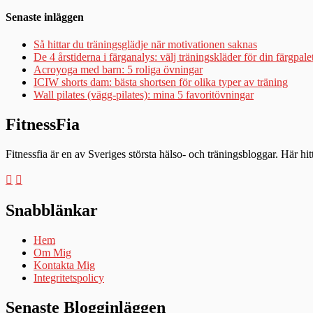
Senaste inläggen
Så hittar du träningsglädje när motivationen saknas
De 4 årstiderna i färganalys: välj träningskläder för din färgpale
Acroyoga med barn: 5 roliga övningar
ICIW shorts dam: bästa shortsen för olika typer av träning
Wall pilates (vägg-pilates): mina 5 favoritövningar
FitnessFia
Fitnessfia är en av Sveriges största hälso- och träningsbloggar. Här hi
Snabblänkar
Hem
Om Mig
Kontakta Mig
Integritetspolicy
Senaste Blogginläggen