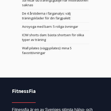
Så hittar du träningsglädje när motivationen
saknas
De 4 årstiderna i färganalys: välj
träningskläder för din färgpalett
Acroyoga med barn: 5 roliga övningar
ICIW shorts dam: bästa shortsen för olika
typer av träning
Wall pilates (vägg-pilates): mina 5
favoritövningar
FitnessFia
Fitnessfia är en av Sveriges största hälso- och