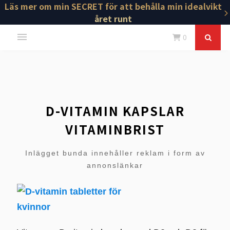
Läs mer om min SECRET för att behålla min idealvikt
året runt
0
D-VITAMIN KAPSLAR
VITAMINBRIST
Inlägget bunda innehåller reklam i form av
annonslänkar