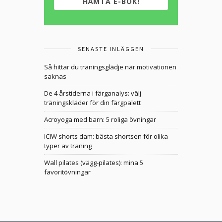
HÄMTA E-BOK!
SENASTE INLÄGGEN
Så hittar du träningsglädje när motivationen
saknas
De 4 årstiderna i färganalys: välj
träningskläder för din färgpalett
Acroyoga med barn: 5 roliga övningar
ICIW shorts dam: bästa shortsen för olika
typer av träning
Wall pilates (vägg-pilates): mina 5
favoritövningar