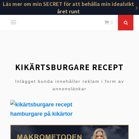
Läs mer om min SECRET för att behålla min idealvikt
året runt
0
KIKÄRTSBURGARE RECEPT
Inlägget bunda innehåller reklam i form av
annonslänkar