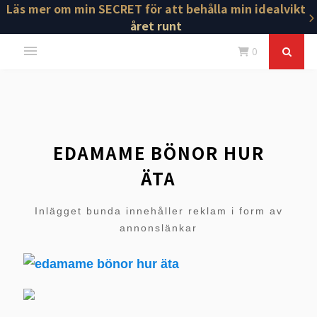
Läs mer om min SECRET för att behålla min idealvikt
året runt
0
EDAMAME BÖNOR HUR
ÄTA
Inlägget bunda innehåller reklam i form av
annonslänkar