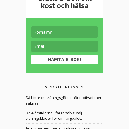
kost och hälsa
HÄMTA E-BOK!
SENASTE INLÄGGEN
Så hittar du träningsglädje när motivationen
saknas
De 4 årstiderna i färganalys: välj
träningskläder för din färgpalett
Acroyoga med barn: 5 roliga övningar