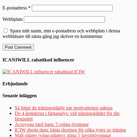
E-postadress
*
Webbplats
Spara mitt namn, min e-postadress och webbplats i denna
webbläsare till nästa gång jag skriver en kommentar.
ICANIWILL rabattkod influencer
Erbjudande
Senaste inläggen
Så hittar du träningsglädje när motivationen saknas
De 4 årstiderna i färganalys: välj träningskläder för din
färgpalett
Acroyoga med barn: 5 roliga övningar
ICIW shorts dam: bästa shortsen för olika typer av träning
Wall pilates (vägg-pilates): mina 5 favoritövningar