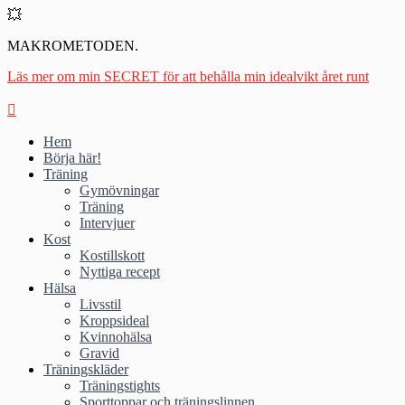
💥
MAKROMETODEN.
Läs mer om min SECRET för att behålla min idealvikt året runt
Hem
Börja här!
Träning
Gymövningar
Träning
Intervjuer
Kost
Kostillskott
Nyttiga recept
Hälsa
Livsstil
Kroppsideal
Kvinnohälsa
Gravid
Träningskläder
Träningstights
Sporttoppar och träningslinnen