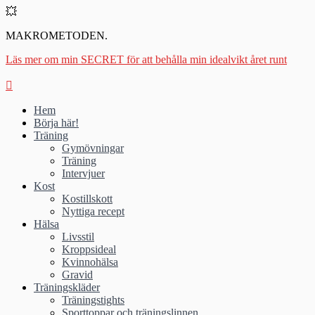
💥
MAKROMETODEN.
Läs mer om min SECRET för att behålla min idealvikt året runt
Hem
Börja här!
Träning
Gymövningar
Träning
Intervjuer
Kost
Kostillskott
Nyttiga recept
Hälsa
Livsstil
Kroppsideal
Kvinnohälsa
Gravid
Träningskläder
Träningstights
Sporttoppar och träningslinnen