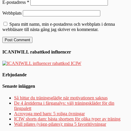
E-postadress
*
Webbplats
Spara mitt namn, min e-postadress och webbplats i denna
webbläsare till nästa gång jag skriver en kommentar.
ICANIWILL rabattkod influencer
Erbjudande
Senaste inläggen
Så hittar du träningsglädje när motivationen saknas
De 4 årstiderna i färganalys: välj träningskläder för din
färgpalett
Acroyoga med barn: 5 roliga övningar
ICIW shorts dam: bästa shortsen för olika typer av träning
Wall pilates (vägg-pilates): mina 5 favoritövningar