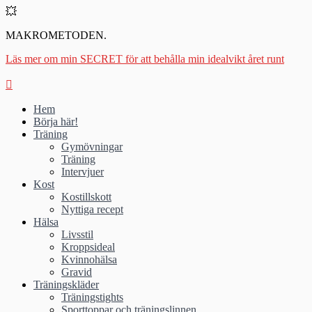
💥
MAKROMETODEN.
Läs mer om min SECRET för att behålla min idealvikt året runt
Hem
Börja här!
Träning
Gymövningar
Träning
Intervjuer
Kost
Kostillskott
Nyttiga recept
Hälsa
Livsstil
Kroppsideal
Kvinnohälsa
Gravid
Träningskläder
Träningstights
Sporttoppar och träningslinnen