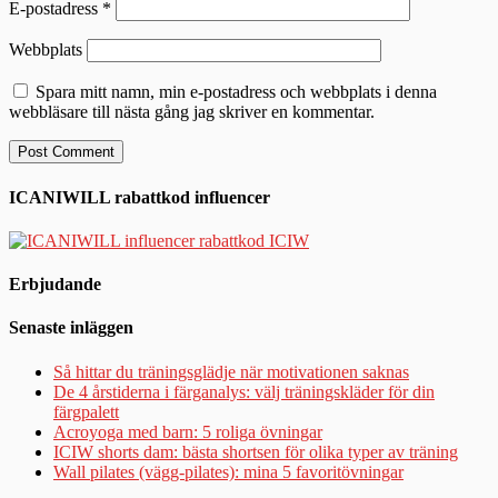
E-postadress
*
Webbplats
Spara mitt namn, min e-postadress och webbplats i denna
webbläsare till nästa gång jag skriver en kommentar.
ICANIWILL rabattkod influencer
Erbjudande
Senaste inläggen
Så hittar du träningsglädje när motivationen saknas
De 4 årstiderna i färganalys: välj träningskläder för din
färgpalett
Acroyoga med barn: 5 roliga övningar
ICIW shorts dam: bästa shortsen för olika typer av träning
Wall pilates (vägg-pilates): mina 5 favoritövningar