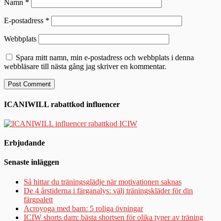
Namn
*
E-postadress
*
Webbplats
Spara mitt namn, min e-postadress och webbplats i denna
webbläsare till nästa gång jag skriver en kommentar.
ICANIWILL rabattkod influencer
Erbjudande
Senaste inläggen
Så hittar du träningsglädje när motivationen saknas
De 4 årstiderna i färganalys: välj träningskläder för din
färgpalett
Acroyoga med barn: 5 roliga övningar
ICIW shorts dam: bästa shortsen för olika typer av träning