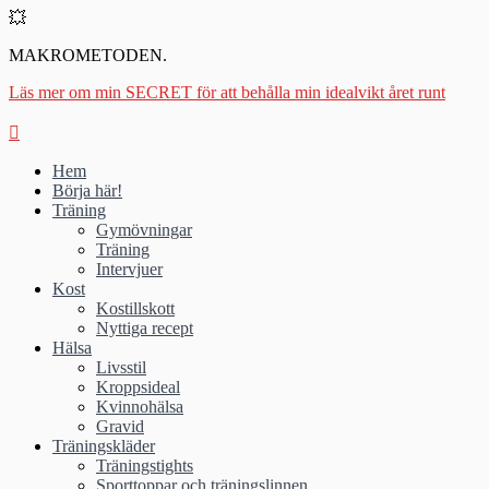
💥
MAKROMETODEN.
Läs mer om min SECRET för att behålla min idealvikt året runt
Hem
Börja här!
Träning
Gymövningar
Träning
Intervjuer
Kost
Kostillskott
Nyttiga recept
Hälsa
Livsstil
Kroppsideal
Kvinnohälsa
Gravid
Träningskläder
Träningstights
Sporttoppar och träningslinnen