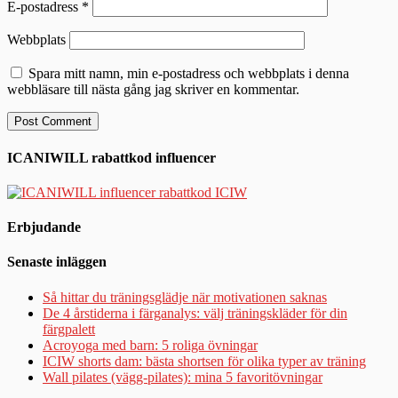
E-postadress
*
Webbplats
Spara mitt namn, min e-postadress och webbplats i denna
webbläsare till nästa gång jag skriver en kommentar.
ICANIWILL rabattkod influencer
Erbjudande
Senaste inläggen
Så hittar du träningsglädje när motivationen saknas
De 4 årstiderna i färganalys: välj träningskläder för din
färgpalett
Acroyoga med barn: 5 roliga övningar
ICIW shorts dam: bästa shortsen för olika typer av träning
Wall pilates (vägg-pilates): mina 5 favoritövningar