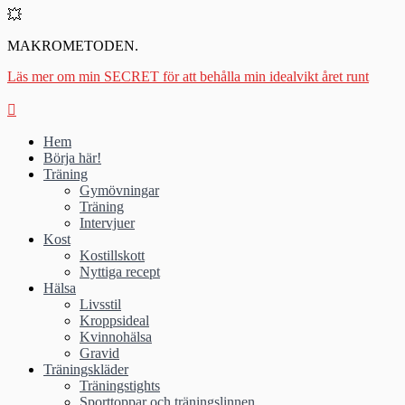
💥
MAKROMETODEN.
Läs mer om min SECRET för att behålla min idealvikt året runt
Hem
Börja här!
Träning
Gymövningar
Träning
Intervjuer
Kost
Kostillskott
Nyttiga recept
Hälsa
Livsstil
Kroppsideal
Kvinnohälsa
Gravid
Träningskläder
Träningstights
Sporttoppar och träningslinnen