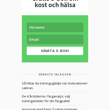
kost och hälsa
HÄMTA E-BOK!
SENASTE INLÄGGEN
Så hittar du träningsglädje när motivationen
saknas
De 4 årstiderna i färganalys: välj
träningskläder för din färgpalett
Acroyoga med barn: 5 roliga övningar