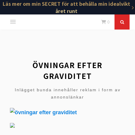
Läs mer om min SECRET för att behålla min idealvikt
året runt
0
ÖVNINGAR EFTER
GRAVIDITET
Inlägget bunda innehåller reklam i form av
annonslänkar