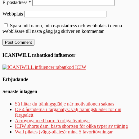
E-postadress
*
Webbplats
Spara mitt namn, min e-postadress och webbplats i denna
webbläsare till nästa gång jag skriver en kommentar.
ICANIWILL rabattkod influencer
Erbjudande
Senaste inläggen
Så hittar du träningsglädje när motivationen saknas
De 4 årstiderna i färganalys: välj träningskläder för din
färgpalett
Acroyoga med barn: 5 roliga övningar
ICIW shorts dam: bästa shortsen för olika typer av träning
Wall pilates (vägg-pilates): mina 5 favoritövningar