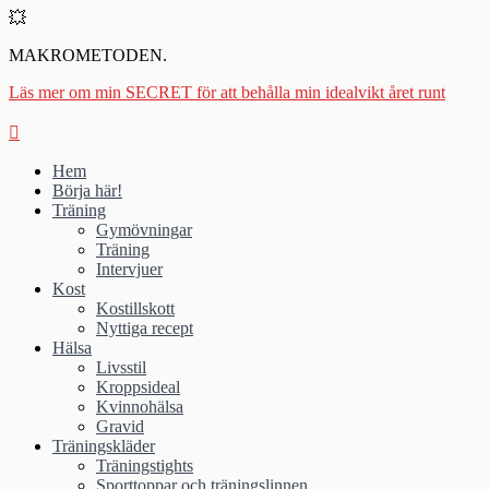
💥
MAKROMETODEN.
Läs mer om min SECRET för att behålla min idealvikt året runt
Hem
Börja här!
Träning
Gymövningar
Träning
Intervjuer
Kost
Kostillskott
Nyttiga recept
Hälsa
Livsstil
Kroppsideal
Kvinnohälsa
Gravid
Träningskläder
Träningstights
Sporttoppar och träningslinnen