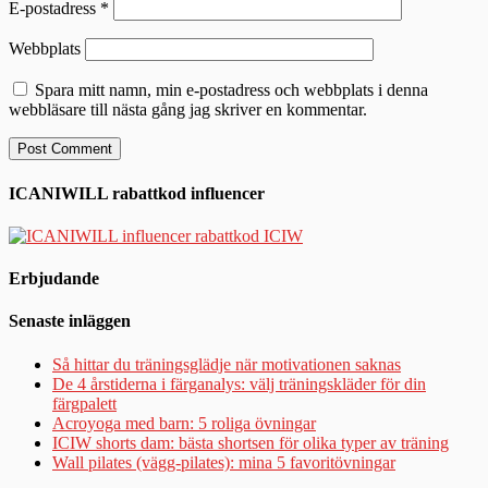
E-postadress
*
Webbplats
Spara mitt namn, min e-postadress och webbplats i denna
webbläsare till nästa gång jag skriver en kommentar.
ICANIWILL rabattkod influencer
Erbjudande
Senaste inläggen
Så hittar du träningsglädje när motivationen saknas
De 4 årstiderna i färganalys: välj träningskläder för din
färgpalett
Acroyoga med barn: 5 roliga övningar
ICIW shorts dam: bästa shortsen för olika typer av träning
Wall pilates (vägg-pilates): mina 5 favoritövningar