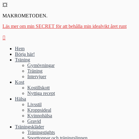
💥
MAKROMETODEN.
Läs mer om min SECRET för att behålla min idealvikt året runt
Hem
Börja här!
Träning
Gymövningar
Träning
Intervjuer
Kost
Kostillskott
Nyttiga recept
Hälsa
Livsstil
Kroppsideal
Kvinnohälsa
Gravid
Träningskläder
Träningstights
Sporttoppar och träningslinnen