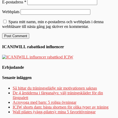
E-postadress
*
Webbplats
Spara mitt namn, min e-postadress och webbplats i denna
webbläsare till nästa gång jag skriver en kommentar.
ICANIWILL rabattkod influencer
Erbjudande
Senaste inläggen
Så hittar du träningsglädje när motivationen saknas
De 4 årstiderna i färganalys: välj träningskläder för din
färgpalett
Acroyoga med barn: 5 roliga övningar
ICIW shorts dam: bästa shortsen för olika typer av träning
Wall pilates (vägg-pilates): mina 5 favoritövningar