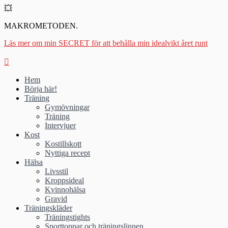
💥
MAKROMETODEN.
Läs mer om min SECRET för att behålla min idealvikt året runt
Hem
Börja här!
Träning
Gymövningar
Träning
Intervjuer
Kost
Kostillskott
Nyttiga recept
Hälsa
Livsstil
Kroppsideal
Kvinnohälsa
Gravid
Träningskläder
Träningstights
Sporttoppar och träningslinnen