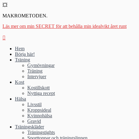
💥
MAKROMETODEN.
Läs mer om min SECRET för att behålla min idealvikt året runt
Hem
Börja här!
Träning
Gymövningar
Träning
Intervjuer
Kost
Kostillskott
Nyttiga recept
Hälsa
Livsstil
Kroppsideal
Kvinnohälsa
Gravid
Träningskläder
Träningstights
Sporttoppar och träningslinnen