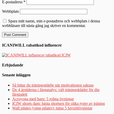
E-postadress
*
Webbplats
Spara mitt namn, min e-postadress och webbplats i denna
webbläsare till nästa gång jag skriver en kommentar.
ICANIWILL rabattkod influencer
Erbjudande
Senaste inläggen
Så hittar du träningsglädje när motivationen saknas
De 4 årstiderna i färganalys: välj träningskläder för din
färgpalett
Acroyoga med barn: 5 roliga övningar
ICIW shorts dam: bästa shortsen för olika typer av träning
Wall pilates (vägg-pilates): mina 5 favoritövningar