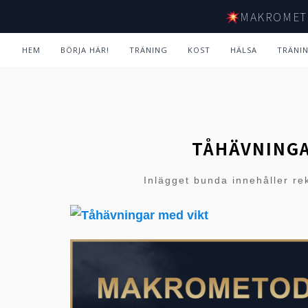
MAKROMET
HEM
BÖRJA HÄR!
TRÄNING
KOST
HÄLSA
TRÄNI
TÅHÄVNING
Inlägget bunda innehåller re