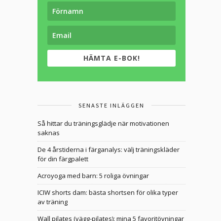
HÄMTA E-BOK!
SENASTE INLÄGGEN
Så hittar du träningsglädje när motivationen
saknas
De 4 årstiderna i färganalys: välj träningskläder
för din färgpalett
Acroyoga med barn: 5 roliga övningar
ICIW shorts dam: bästa shortsen för olika typer
av träning
Wall pilates (vägg-pilates): mina 5 favoritövningar