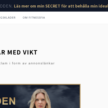
ODEN.
Läs mer om min SECRET för att behålla min ideal
NGSKLÄDER
OM FITNESSFIA
AR MED VIKT
klam i form av annonslänkar