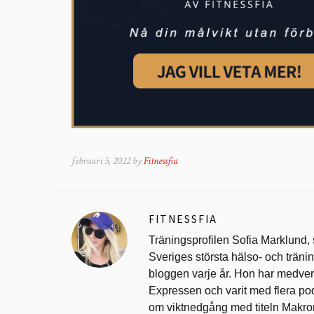
februari 5, 2022 by
Fitnessfia
FITNESSFIA
Träningsprofilen Sofia Marklund,
Sveriges största hälso- och trän
bloggen varje år. Hon har medverk
Expressen och varit med flera po
om viktnedgång med titeln Makr