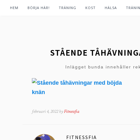
HEM
BÖRJA HÄR!
TRÄNING
KOST
HÄLSA
TRÄNI
STÅENDE TÅHÄVNIN
Inlägget bunda innehåller re
februari 4, 2022 by
Fitnessfia
FITNESSFIA