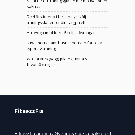
Så hittar du träningsglädje när motivationen
saknas
De 4 årstiderna i färganalys: välj
träningskläder för din färgpalett
Acroyoga med barn: 5 roliga övningar
ICIW shorts dam: bästa shortsen för olika
typer av träning
Wall pilates (vägg-pilates): mina 5
favoritövningar
FitnessFia
Fitnessfia är en av Sveriges största hälso- och