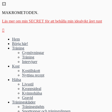
💥
MAKROMETODEN.
Läs mer om min SECRET för att behålla min idealvikt året runt
Hem
Börja här!
Träning
Gymövningar
Träning
Intervjuer
Kost
Kostillskott
Nyttiga recept
Hälsa
Livsstil
Kroppsideal
Kvinnohälsa
Gravid
Träningskläder
Träningstights
Sporttoppar och träningslinnen