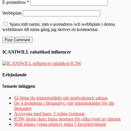
E-postadress
*
Webbplats
Spara mitt namn, min e-postadress och webbplats i denna
webbläsare till nästa gång jag skriver en kommentar.
ICANIWILL rabattkod influencer
Erbjudande
Senaste inläggen
Så hittar du träningsglädje när motivationen saknas
De 4 årstiderna i färganalys: välj träningskläder för din
färgpalett
Acroyoga med barn: 5 roliga övningar
ICIW shorts dam: bästa shortsen för olika typer av träning
Wall pilates (vägg-pilates): mina 5 favoritövningar