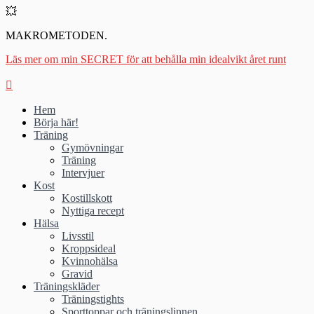
💥
MAKROMETODEN.
Läs mer om min SECRET för att behålla min idealvikt året runt
Hem
Börja här!
Träning
Gymövningar
Träning
Intervjuer
Kost
Kostillskott
Nyttiga recept
Hälsa
Livsstil
Kroppsideal
Kvinnohälsa
Gravid
Träningskläder
Träningstights
Sporttoppar och träningslinnen