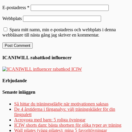
E-postadress
*
Webbplats
Spara mitt namn, min e-postadress och webbplats i denna
webbläsare till nästa gång jag skriver en kommentar.
ICANIWILL rabattkod influencer
Erbjudande
Senaste inläggen
Så hittar du träningsglädje när motivationen saknas
De 4 årstiderna i färganalys: välj träningskläder för din
färgpalett
Acroyoga med barn: 5 roliga övningar
ICIW shorts dam: bästa shortsen för olika typer av träning
Wall pilates (vägg-pilates): mina 5 favoritövningar