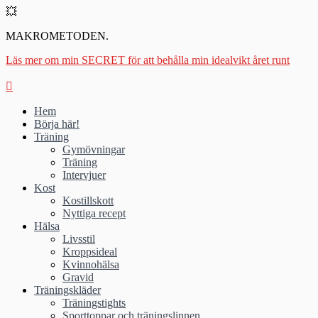
💥
MAKROMETODEN.
Läs mer om min SECRET för att behålla min idealvikt året runt
Hem
Börja här!
Träning
Gymövningar
Träning
Intervjuer
Kost
Kostillskott
Nyttiga recept
Hälsa
Livsstil
Kroppsideal
Kvinnohälsa
Gravid
Träningskläder
Träningstights
Sporttoppar och träningslinnen