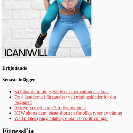
Erbjudande
Senaste inläggen
Så hittar du träningsglädje när motivationen saknas
De 4 årstiderna i färganalys: välj träningskläder för din
färgpalett
Acroyoga med barn: 5 roliga övningar
ICIW shorts dam: bästa shortsen för olika typer av träning
Wall pilates (vägg-pilates): mina 5 favoritövningar
FitnessFia